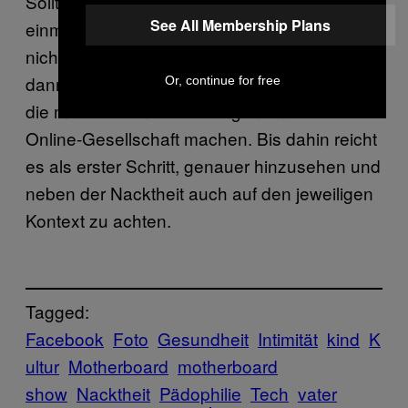
Sollte die Angst vor nackter Haut irgendwann
See All Membership Plans
einmal solche Auswüchse erreichen, dass wir
nicht einmal mehr nackt duschen können,
dann sollten wir uns wirklich Gedanken um
Or, continue for free
die moralischen Vorstellungen unserer
Online-Gesellschaft machen. Bis dahin reicht
es als erster Schritt, genauer hinzusehen und
neben der Nacktheit auch auf den jeweiligen
Kontext zu achten.
Tagged:
Facebook
Foto
Gesundheit
Intimität
kind
K
ultur
Motherboard
motherboard
show
Nacktheit
Pädophilie
Tech
vater