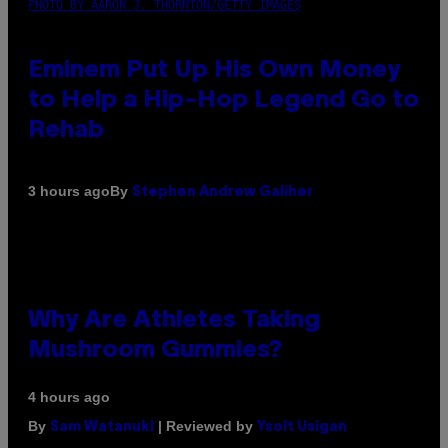
PHOTO BY AARON J. THORNTON/GETTY IMAGES
Eminem Put Up His Own Money
to Help a Hip-Hop Legend Go to
Rehab
By
3 hours ago
Stephen Andrew Galiher
Why Are Athletes Taking
Mushroom Gummies?
4 hours ago
By
| Reviewed by
Sam Watanuki
Ysolt Usigan