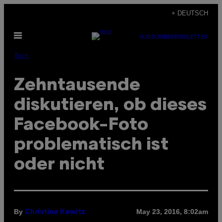
Skip
+ DEUTSCH
to
Open
content
SUBSCRIBE
NEWSLETTER
Menu
Tech
Zehntausende
diskutieren, ob dieses
Facebook-Foto
problematisch ist
oder nicht
By
May 23, 2016, 8:02am
Christine Kewitz