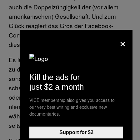
auch die Doppelzüngigkeit der (vor allem
amerikanischen) Gesellschaft. Und zum
Glück reagiert das Gros der Facebook-
Community verstört auf Vorschläge wie
×
diesen:
Es ist in Ordnung mit deinem Kind zusammen
zu duschen, aber es ist ein bisschen
Kill the ads for
sonderbar, dass der Vater nackt zu sein
just $2 a month
scheint!! Er könnte eine kleine Shorts und/
oder ein T-Shirt anhaben. Ich vermute, dass
VICE membership also gives you access to
niemand je mit seinem Kind geduscht hat,
our very best writing and exclusive new
documentaries.
während er nackt war 100%. Das wäre
seltsam!!
Support for $2