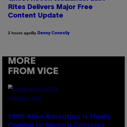
Rites Delivers Major Free
Content Update
By
2 hours ago
Denny Connolly
MORE
FROM VICE
SCREENSHOT: ASCII
1999 Alien Adventure Is Finally
Coming to Modern Consoles