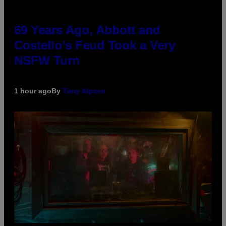
69 Years Ago, Abbott and
Costello’s Feud Took a Very
NSFW Turn
1 hour ago
By
Tony Alpsen