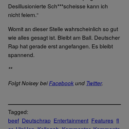
Desillusionierte Sch***scheisse kann ich
nicht feiern.“
Womit an dieser Stelle wahrscheinlich so gut
wie alles gesagt ist. Bleibt am Ball. Deutscher
Rap hat gerade erst angefangen. Es bleibt
spannend.
**
Folgt Noisey bei
Facebook
und
Twitter
.
Tagged:
beef
Deutschrap
Entertainment
Features
fl
er
HipHop
Kollegah
Kommentar
Kommenta