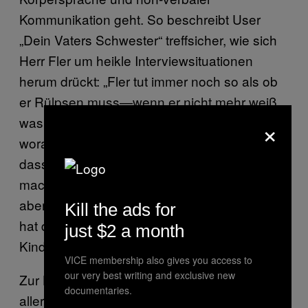
Kommunikation geht. So beschreibt User
„Dein Vaters Schwester“ treffsicher, wie sich
Herr Fler um heikle Interviewsituationen
herum drückt: „Fler tut immer noch so als ob
er Rülpsen muss—wenn er nicht mehr weiß
×
was er sagen soll – um Zeit zu gewinnen“
woraufhin User „Anti Wielmmer“ anmerkt,
dass das genug andere Rapper auch
machen würden, „Dein Vaters Schwester“
aber mit der finalen Punchline kontert: „Fler
Kill the ads for
hat das aber erfunden … Nennen wir das
just $2 a month
Kind doch beim Namen!“
VICE membership also gives you access to
our very best writing and exclusive new
Zur Hochform liefen die KommentatorInnen
documentaries.
allerdings direkt nach dem epischen