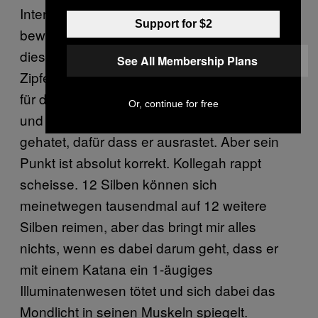
Interview auf, als alles beobachtet und
Support for $2
bewertet wurde. Vor allem sollte man an
dieser Stelle den User „Eulentrainer Dr
See All Membership Plans
Zipfeltitt“ im Auge behalten, der sich eloquent
für den Standpunkt von Fler stark machte
Or, continue for free
und erklärte: „Hier wird gerade Fler krass
gehatet, dafür dass er ausrastet. Aber sein
Punkt ist absolut korrekt. Kollegah rappt
scheisse. 12 Silben können sich
meinetwegen tausendmal auf 12 weitere
Silben reimen, aber das bringt mir alles
nichts, wenn es dabei darum geht, dass er
mit einem Katana ein 1-äugiges
Illuminatenwesen tötet und sich dabei das
Mondlicht in seinen Muskeln spiegelt.