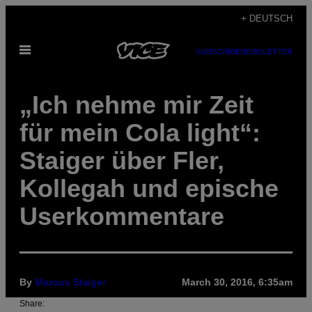
Skip
+ DEUTSCH
to
Open
content
SUBSCRIBE
NEWSLETTER
Menu
„Ich nehme mir Zeit
für mein Cola light“:
Staiger über Fler,
Kollegah und epische
Userkommentare
By
Marcus Staiger
March 30, 2016, 6:35am
Share: