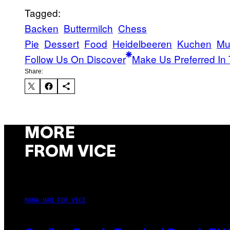
Tagged:
Backen
Buttermilch
Chess
Pie
Dessert
Food
Heidelbeeren
Kuchen
Mu
Follow Us On Discover
Make Us Preferred In 
Share:
MORE
FROM VICE
MAHA HAQ FOR VICE