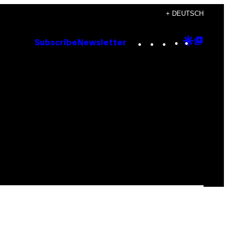
+ DEUTSCH
Instagram
TikTok
YouTube
Google
Goog
Subscribe
Newsletter
Discove
Top
Posts