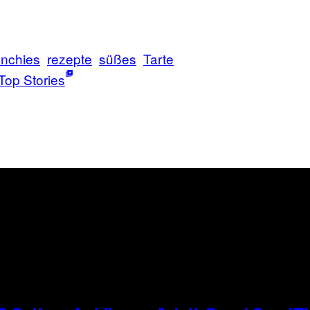
nchies
rezepte
süßes
Tarte
Top Stories