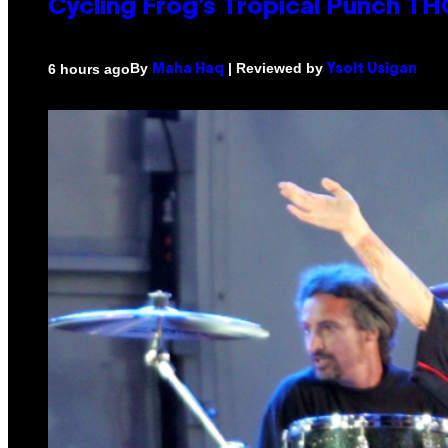
Cycling Frog’s Tropical Punch THC
By
| Reviewed by
6 hours ago
Maha Haq
Ysolt Usigan