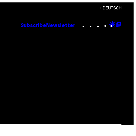
+ DEUTSCH
Instagram
TikTok
YouTube
Google
Goog
Subscribe
Newsletter
Discove
Top
Posts