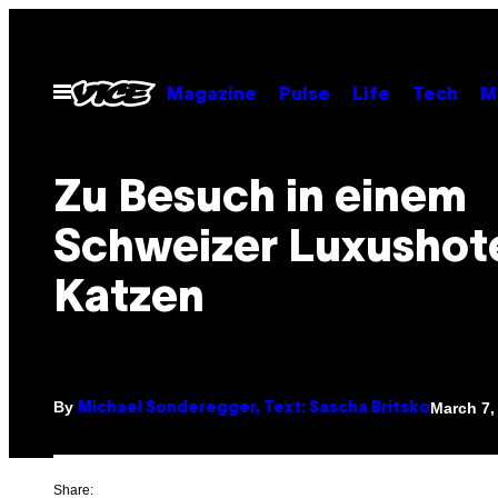
Skip
to
content
Open
Magazine
Pulse
Life
Tech
M
Menu
Zu Besuch in einem
Schweizer Luxushote
Katzen
By
March 7,
Michael Sonderegger, Text: Sascha Britsko
Share: