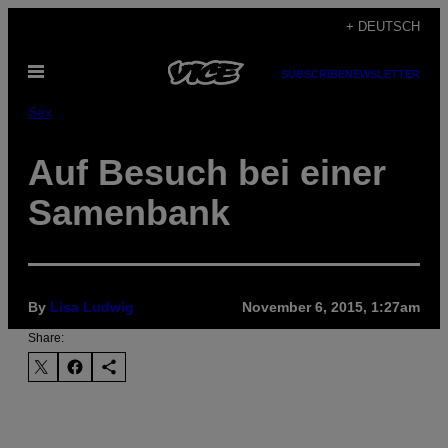
Skip
+ DEUTSCH
to
Open
content
SUBSCRIBE
NEWSLETTER
Menu
Sex
Auf Besuch bei einer
Samenbank
By
Lisa Ludwig
November 6, 2015, 1:27am
Share: