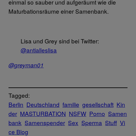
einmal so sauber und aufgeräumt wie die
Maturbationsräume einer Samenbank.
Lisa und Grey sind bei Twitter:
@antialleslisa
@greyman01
Tagged:
Berlin
Deutschland
familie
gesellschaft
Kin
der
MASTURBATION
NSFW
Porno
Samen
bank
Samenspender
Sex
Sperma
Stuff
Vi
ce Blog