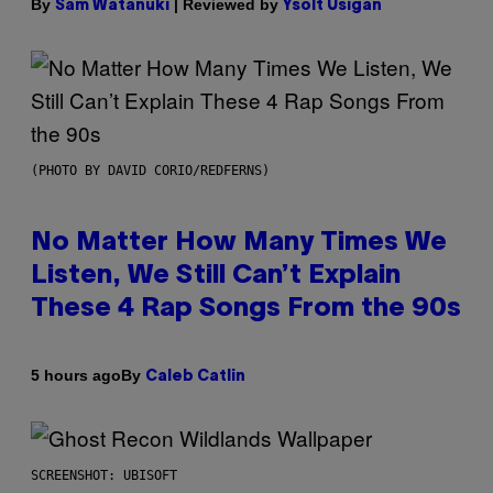
By
| Reviewed by
Sam Watanuki
Ysolt Usigan
(PHOTO BY DAVID CORIO/REDFERNS)
No Matter How Many Times We
Listen, We Still Can’t Explain
These 4 Rap Songs From the 90s
By
5 hours ago
Caleb Catlin
SCREENSHOT: UBISOFT