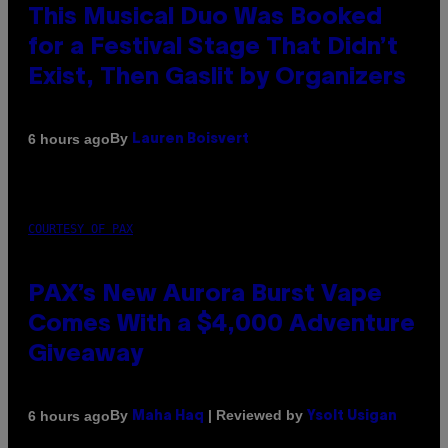
This Musical Duo Was Booked
for a Festival Stage That Didn’t
Exist, Then Gaslit by Organizers
By
6 hours ago
Lauren Boisvert
COURTESY OF PAX
PAX’s New Aurora Burst Vape
Comes With a $4,000 Adventure
Giveaway
By
| Reviewed by
6 hours ago
Maha Haq
Ysolt Usigan