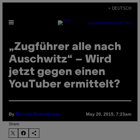
Skip
+ DEUTSCH
to
Open
content
SUBSCRIBE
NEWSLETTER
Menu
„Zugführer alle nach
Auschwitz“ – Wird
jetzt gegen einen
YouTuber ermittelt?
By
May 20, 2015, 7:23am
Matern Boeselager
Share: