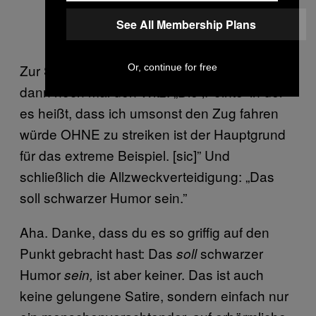
See All Membership Plans
Zur Sicherheit erklärt der Pausen-Polemiker
Or, continue for free
dann noch mal den Witz: „Die ‚Pointe’ in der
es heißt, dass ich umsonst den Zug fahren
würde OHNE zu streiken ist der Hauptgrund
für das extreme Beispiel. [sic]” Und
schließlich die Allzweckverteidigung: „Das
soll schwarzer Humor sein.”
Aha. Danke, dass du es so griffig auf den
Punkt gebracht hast: Das
schwarzer
soll
Humor
ist aber keiner. Das ist auch
sein,
keine gelungene Satire, sondern einfach nur