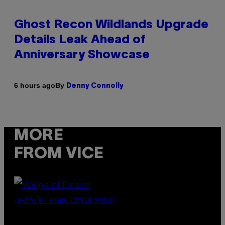
Ghost Recon Wildlands Upgrade
Details Leak Ahead of
Anniversary Showcase
By
6 hours ago
Denny Connolly
MORE
FROM VICE
(PHOTO BY AMBER LITTLE/PRESS)