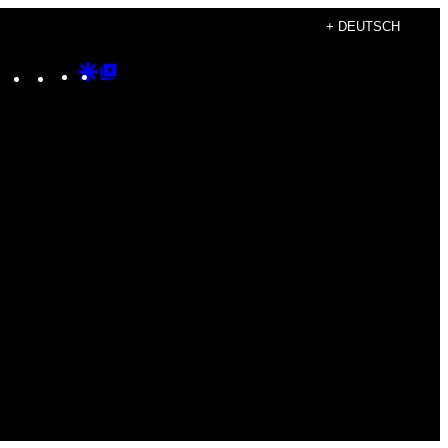
+ DEUTSCH
Instagram
TikTok
YouTube
Google
Google
Discover
Top
Posts