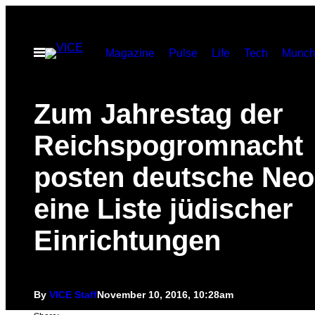
Skip
to
Open
Magazine
Pulse
Life
Tech
Munch
content
Menu
Zum Jahrestag der
Reichspogromnacht
posten deutsche Neo
eine Liste jüdischer
Einrichtungen
By
VICE Staff
November 10, 2016, 10:28am