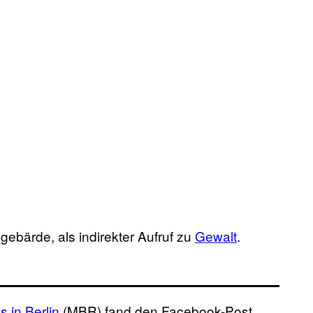
gebärde, als indirekter Aufruf zu
Gewalt
.
 in Berlin
(MBR) fand den Facebook-Post.