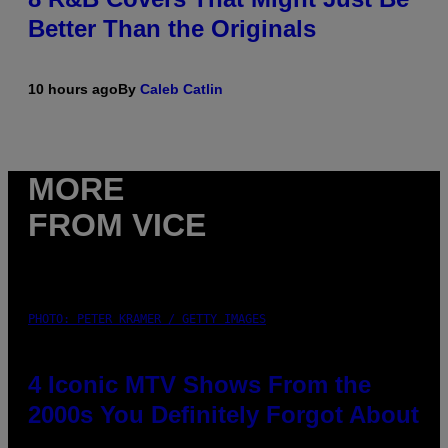
Better Than the Originals
10 hours ago
By
Caleb Catlin
MORE
FROM VICE
PHOTO: PETER KRAMER / GETTY IMAGES
4 Iconic MTV Shows From the
2000s You Definitely Forgot About