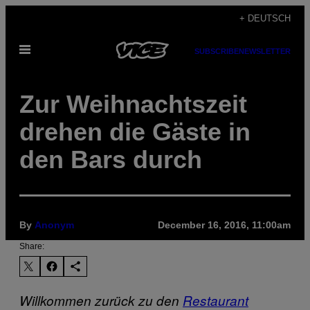
Skip
+ DEUTSCH
to
Open
content
SUBSCRIBE
NEWSLETTER
Menu
Zur Weihnachtszeit
drehen die Gäste in
den Bars durch
By
Anonym
December 16, 2016, 11:00am
Share:
Willkommen zurück zu den
Restaurant