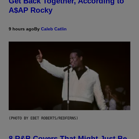
Get Back Together, According to
A$AP Rocky
9 hours ago
By
Caleb Catlin
(PHOTO BY EBET ROBERTS/REDFERNS)
8 R&B Covers That Might Just Be