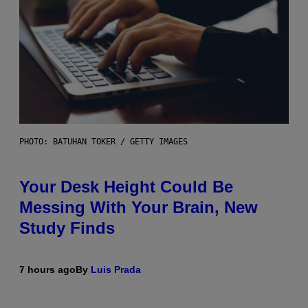
PHOTO: BATUHAN TOKER / GETTY IMAGES
Your Desk Height Could Be
Messing With Your Brain, New
Study Finds
7 hours ago
By
Luis Prada