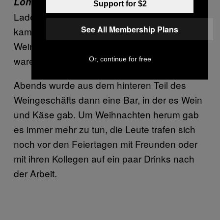
Tagsüber während des
London
Support for $2
Ladenbetriebs war es ziemlich ruhig, es
See All Membership Plans
kamen ein paar vornehme Paare, die einen
Wein für ihre Dinner Party suchten, aber alle
waren immer nett.
Or, continue for free
Abends wurde aus dem hinteren Teil des
Weingeschäfts dann eine Bar, in der es Wein
und Käse gab. Um Weihnachten herum gab
es immer mehr zu tun, die Leute trafen sich
noch vor den Feiertagen mit Freunden oder
mit ihren Kollegen auf ein paar Drinks nach
der Arbeit.