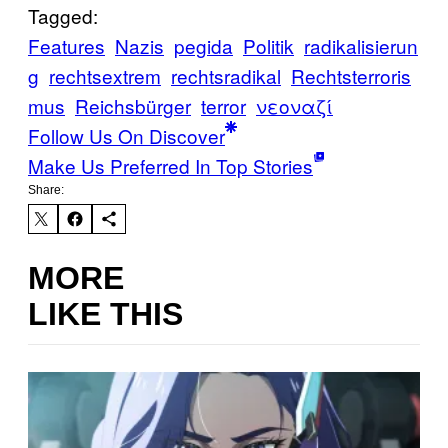
Tagged:
Features
Nazis
pegida
Politik
radikalisierun
g
rechtsextrem
rechtsradikal
Rechtsterroris
mus
Reichsbürger
terror
νεοναζί
Follow Us On Discover
Make Us Preferred In Top Stories
Share:
MORE
LIKE THIS