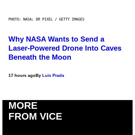
PHOTO: NASA; DR PIXEL / GETTY IMAGES
Why NASA Wants to Send a
Laser-Powered Drone Into Caves
Beneath the Moon
17 hours ago
By
Luis Prada
MORE
FROM VICE