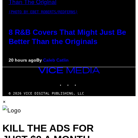
(PHOTO BY EBET ROBERTS/REDFERNS)
8 R&B Covers That Might Just Be
Better Than the Originals
20 hours ago
By
Caleb Catlin
VICE
MEDIA
INSTAGRAM
TIKTOK
YOUTUBE
© 2026 VICE DIGITAL PUBLISHING, LLC
×
KILL THE ADS FOR