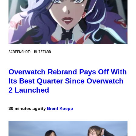
SCREENSHOT: BLIZZARD
Overwatch Rebrand Pays Off With
Its Best Quarter Since Overwatch
2 Launched
30 minutes ago
By
Brent Koepp