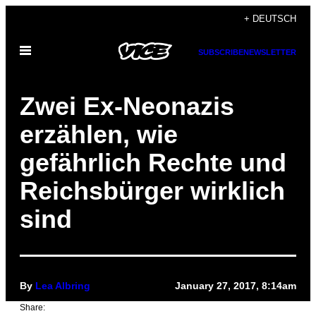
Skip
+ DEUTSCH
to
Open
content
SUBSCRIBE
NEWSLETTER
Menu
Zwei Ex-Neonazis
erzählen, wie
gefährlich Rechte und
Reichsbürger wirklich
sind
By
Lea Albring
January 27, 2017, 8:14am
Share: