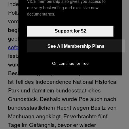
VICE membership also gives you access to
Independence Mall, wo ein massives
our very best writing and exclusive new
Polizeiaufgebot auf sie wartete. Poe wurde
documentaries.
vom libertären Aktivisten Adam Kokesh
begleitet und zog die Demonstration wie
Support for $2
geplant durch.
Die Polizei ging die Menge
See All Membership Plans
sofort an
und begann damit, Demonstranten
festzunehmen. Sowohl Poe als auch Kokesh
wurden verhaftet und wegen Marihuana-
Or, continue for free
Besitzes angeklagt. Die Independence Mall
ist Teil des Independence National Historical
Park und damit ein bundesstaatliches
Grundstück. Deshalb wurde Poe auch nach
bundesstaatlichem Recht wegen Besitz von
Marihuana angeklagt. Er verbrachte fünf
Tage im Gefängnis, bevor er wieder