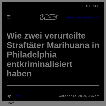
Skip
+ DEUTSCH
to
Open
content
SUBSCRIBE
NEWSLETTER
Menu
Wie zwei verurteilte
Straftäter Marihuana in
Philadelphia
entkriminalisiert
haben
By
T. Kid
October 15, 2014, 3:37am
Share: