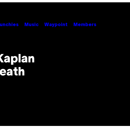
unchies
Music
Waypoint
Members
Kaplan
Death