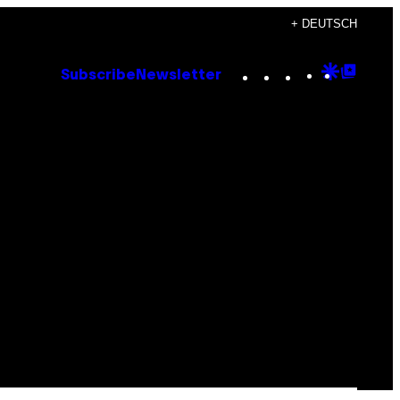
+ DEUTSCH
Instagram
TikTok
YouTube
Google
Goog
Subscribe
Newsletter
Discove
Top
Posts