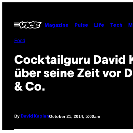
Skip
to
content
Open
Magazine
Pulse
Life
Tech
M
Menu
Food
Cocktailguru David 
über seine Zeit vor 
& Co.
By
October 21, 2014, 5:00am
David Kaplan