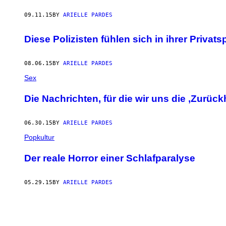
09.11.15
BY
ARIELLE PARDES
Diese Polizisten fühlen sich in ihrer Priva
08.06.15
BY
ARIELLE PARDES
Sex
Die Nachrichten, für die wir uns die ‚Zurü
06.30.15
BY
ARIELLE PARDES
Popkultur
Der reale Horror einer Schlafparalyse
05.29.15
BY
ARIELLE PARDES