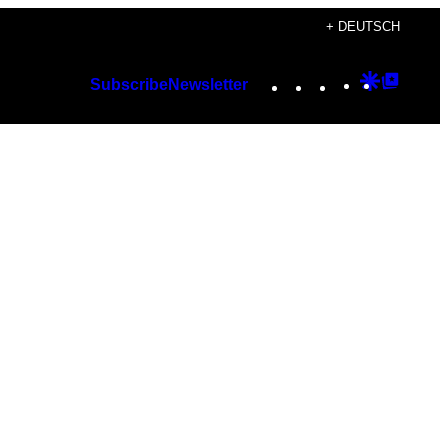
+ DEUTSCH
Instagram
TikTok
YouTube
Google
Googl
Subscribe
Newsletter
Discover
Top
Posts