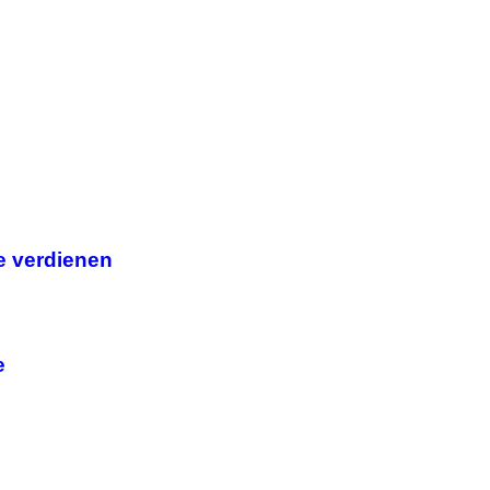
e verdienen
e