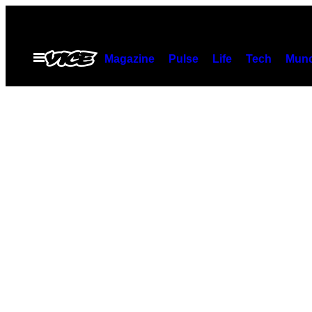
Skip
to
content
Open
Magazine
Pulse
Life
Tech
Munc
Menu