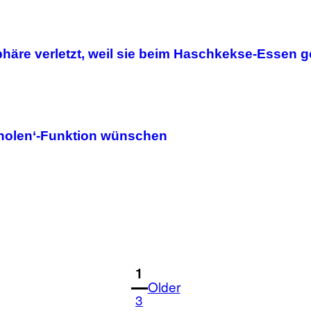
tsphäre verletzt, weil sie beim Haschkekse-Essen 
ckholen‘-Funktion wünschen
1
Older
3