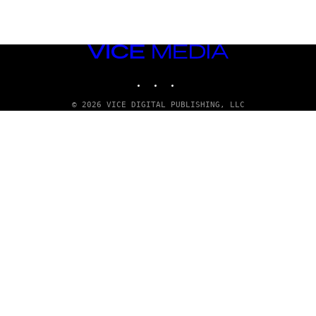
VICE
MEDIA
INSTAGRAM
TIKTOK
YOUTUBE
© 2026 VICE DIGITAL PUBLISHING, LLC