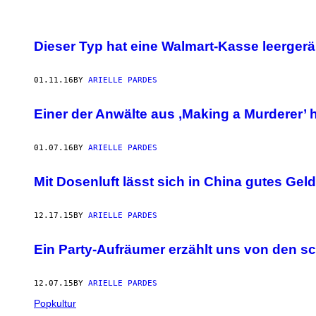
POSTS
Dieser Typ hat eine Walmart-Kasse leergeräu
BY
THIS
01.11.16
BY
ARIELLE PARDES
AUTHOR
Einer der Anwälte aus ‚Making a Murderer’ 
01.07.16
BY
ARIELLE PARDES
Mit Dosenluft lässt sich in China gutes Gel
12.17.15
BY
ARIELLE PARDES
Ein Party-Aufräumer erzählt uns von den s
12.07.15
BY
ARIELLE PARDES
Popkultur