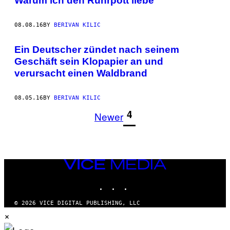
Warum ich den Ruhrpott liebe
08.08.16
BY
BERIVAN KILIC
Ein Deutscher zündet nach seinem
Geschäft sein Klopapier an und
verursacht einen Waldbrand
08.05.16
BY
BERIVAN KILIC
1
4
Newer
VICE
MEDIA
INSTAGRAM
TIKTOK
YOUTUBE
© 2026 VICE DIGITAL PUBLISHING, LLC
×