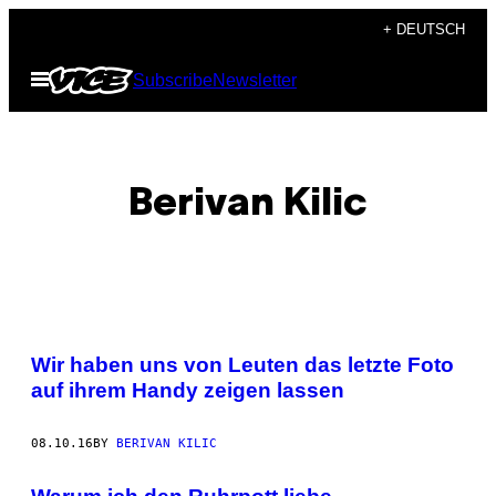
Skip
+ DEUTSCH
to
Open
Subscribe
Newsletter
content
Menu
Berivan Kilic
POSTS
Wir haben uns von Leuten das letzte Foto
BY
auf ihrem Handy zeigen lassen
THIS
08.10.16
BY
BERIVAN KILIC
AUTHOR