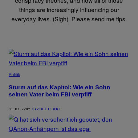
conspiracy theories, and how all of those
things are increasingly influencing our
everyday lives. (Sigh). Please send me tips.
POSTS
BY
THIS
Politik
AUTHOR
Sturm auf das Kapitol: Wie ein Sohn
seinen Vater beim FBI verpfiff
01.07.22
BY
DAVID GILBERT