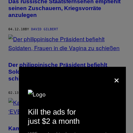
Das russische Staatsfernsehen empfiehlt
seinen Zuschauern, Kriegsvorräte
anzulegen
04.12.18
BY
DAVID GILBERT
Der philippinische Präsident befiehlt
Soldaten, Frauen in die Vagina zu
×
schießen
02.13.18
BY
DAVID GILBERT
Kill the ads for
just $2 a month
Kampf im All: Tausende Gamer haben in