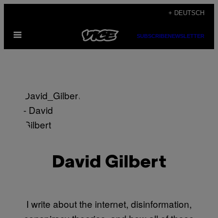
Skip
+ DEUTSCH
to
Open
content
SUBSCRIBE
NEWSLETTER
Menu
David Gilbert
I write about the internet, disinformation,