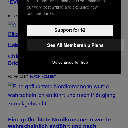
VICE membership also gives you access to
‘EVE Online’ eine Million Dollar riskiert
our very best writing and exclusive new
documentaries.
01.25.18
BY
DAVID GILBERT
Support for $2
See All Membership Plans
Popkultur
China will einen Großteil der weltweiten
Bitcoin-Minen abschalten
Or, continue for free
01.09.18
BY
DAVID GILBERT
Eine geflüchtete Nordkoreanerin wurde
wahrscheinlich entführt und nach