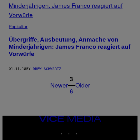
Popkultur
Übergriffe, Ausbeutung, Anmache von
Minderjährigen: James Franco reagiert auf
Vorwürfe
01.11.18
BY
DREW SCHWARTZ
1
3
Newer
Older
6
VICE
MEDIA
INSTAGRAM
TIKTOK
YOUTUBE