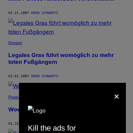
03.21.18
BY
DREW SCHWARTZ
Drogen
Legales Gras führt womöglich zu mehr
toten Fußgängern
03.01.18
BY
DREW SCHWARTZ
×
Popkultur
Wow, das ist ein großes Wildschwein
02.16.18
BY
DREW SCHWARTZ
Kill the ads for