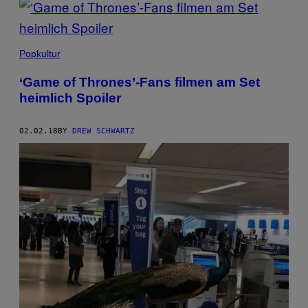
Popkultur
‘Game of Thrones’-Fans filmen am Set
heimlich Spoiler
02.02.18
BY
DREW SCHWARTZ