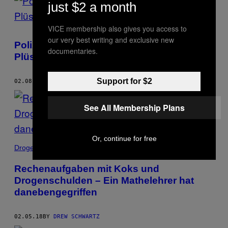
just $2 a month
VICE membership also gives you access to
our very best writing and exclusive new
Polizisten haben 45 Minuten lang einen
documentaries.
Plüschtiger umzingelt
Support for $2
02.08.18
BY
DREW SCHWARTZ
See All Membership Plans
Or, continue for free
Drogen
Rechenaufgaben mit Koks und
Drogenschulden – Ein Mathelehrer hat
danebengegriffen
02.05.18
BY
DREW SCHWARTZ