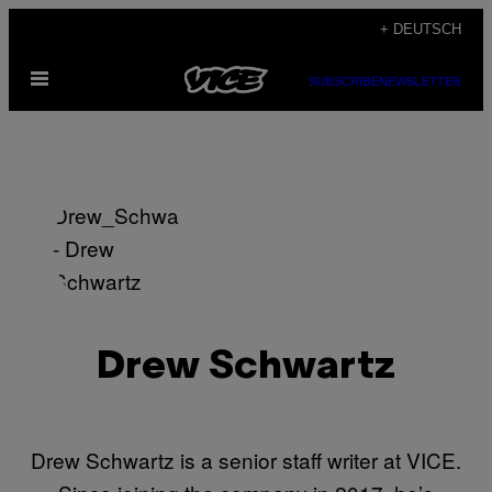
Skip
+ DEUTSCH
to
Open
content
SUBSCRIBE
NEWSLETTER
Menu
Drew Schwartz
Drew Schwartz is a senior staff writer at VICE.