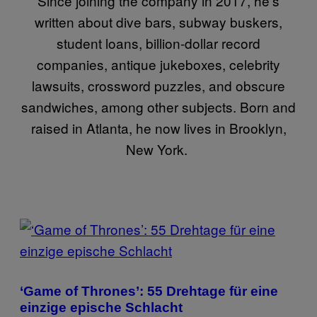
Since joining the company in 2017, he’s
written about dive bars, subway buskers,
student loans, billion-dollar record
companies, antique jukeboxes, celebrity
lawsuits, crossword puzzles, and obscure
sandwiches, among other subjects. Born and
raised in Atlanta, he now lives in Brooklyn,
New York.
POSTS
BY
THIS
‘Game of Thrones’: 55 Drehtage für eine
AUTHOR
einzige epische Schlacht