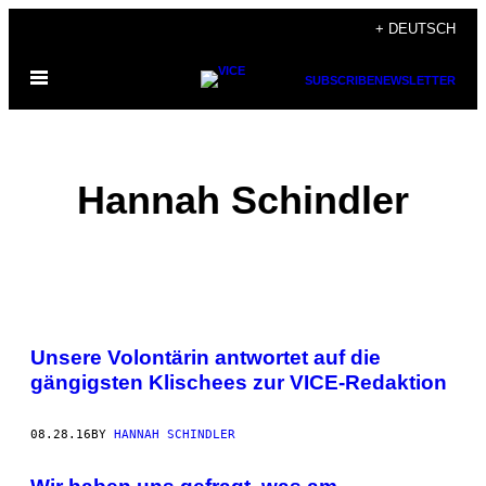
Skip
+ DEUTSCH
to
Open
content
SUBSCRIBE
NEWSLETTER
Menu
Hannah Schindler
POSTS
Unsere Volontärin antwortet auf die
BY
gängigsten Klischees zur VICE-Redaktion
THIS
08.28.16
BY
HANNAH SCHINDLER
AUTHOR