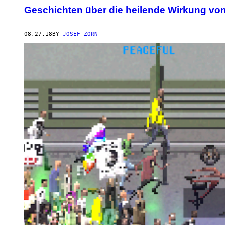
Geschichten über die heilende Wirkung vo
08.27.18
BY
JOSEF ZORN