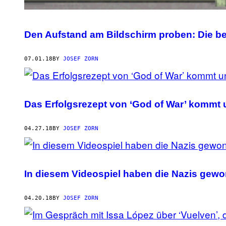
Den Aufstand am Bildschirm proben: Die be
07.01.18
BY
JOSEF ZORN
Das Erfolgsrezept von ‘God of War’ kommt 
04.27.18
BY
JOSEF ZORN
In diesem Videospiel haben die Nazis ge
04.20.18
BY
JOSEF ZORN