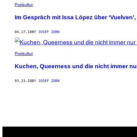
Popkultur
Im Gespräch mit Issa López über ‘Vuelven’, 
04.17.18
BY
JOSEF ZORN
Popkultur
Kuchen, Queerness und die nicht immer nur
03.23.18
BY
JOSEF ZORN