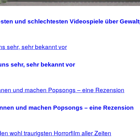
sten und schlechtesten Videospiele über Gewalt
uns sehr, sehr bekannt vor
wonnen und machen Popsongs – eine Rezension