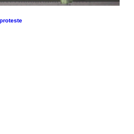
proteste