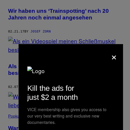
Wir haben uns ‘Trainspotting’ nach 20
Jahren noch einmal angesehen
02.21.17
BY
JOSEF ZORN
×
Als ein Videospiel meinen Schließmuskel
besiegte
Kill the ads for
02.07.17
BY
JOSEF ZORN
just $2 a month
VICE membership also gives you access to
our very best writing and exclusive new
Popkultur
documentaries.
Warum Leute, die ‘The Force Awakens’