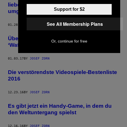
lieben, ‘Rogue One’ hassen und
Support for $2
umgekehrt
See All Membership Plans
01.28.17
BY
JOSEF ZORN
Über die Feiertage habe ich betrunken
Or, continue for free
‘Watch_Dogs 2’ durchgespielt
01.03.17
BY
JOSEF ZORN
Die verstörendste Videospiele-Bestenliste
2016
12.23.16
BY
JOSEF ZORN
Es gibt jetzt ein Handy-Game, in dem du
den Weltuntergang spielst
12.16.16
BY
JOSEF ZORN