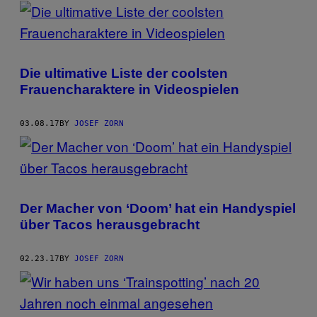
POSTS
BY
THIS
Die ultimative Liste der coolsten
AUTHOR
Frauencharaktere in Videospielen
03.08.17
BY
JOSEF ZORN
Der Macher von ‘Doom’ hat ein Handyspiel
über Tacos herausgebracht
02.23.17
BY
JOSEF ZORN