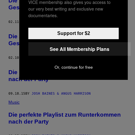
Die zehn besten Samples in der
VICE membership also gives you access to
Geschichte der House-Musik
our very best writing and exclusive new
documentaries.
02.11.16
BY
JOSH BAINES & ANGUS HARRISON
Support for $2
Die zehn besten Samples in der
Geschichte der House-Musik
See All Membership Plans
02.10.16
BY
JOSH BAINES & ANGUS HARRISON
Or, continue for free
Die perfekte Playlist zum Runterkommen
nach der Party
09.18.15
BY
JOSH BAINES & ANGUS HARRISON
Music
Die perfekte Playlist zum Runterkommen
nach der Party