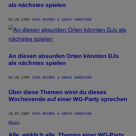
AUTHOR
als nächstes spielen
03.20.17
BY
JOSH BAINES & ANGUS HARRISON
An diesen absurden Orten könnten DJs
als nächstes spielen
03.20.17
BY
JOSH BAINES & ANGUS HARRISON
Über diese Themen wirst du dieses
Wochenende auf einer WG-Party sprechen
10.07.16
BY
JOSH BAINES & ANGUS HARRISON
Music
Alle, wirklich alle, Themen einer WG-Party