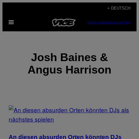
Skip
+ DEUTSCH
to
Open
content
SUBSCRIBE
NEWSLETTER
Menu
Josh Baines &
Angus Harrison
POSTS
BY
THIS
An diesen absurden Orten könnten DJs