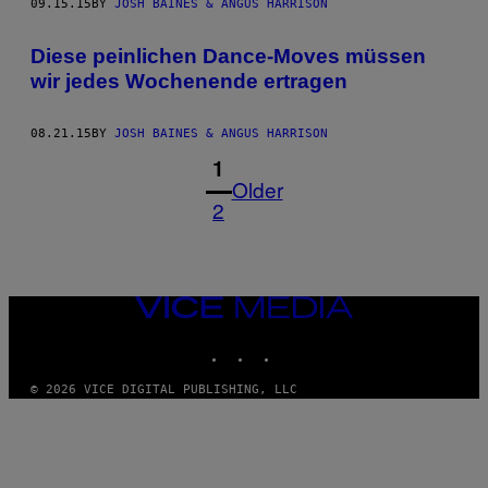
09.15.15
BY
JOSH BAINES & ANGUS HARRISON
Diese peinlichen Dance-Moves müssen
wir jedes Wochenende ertragen
08.21.15
BY
JOSH BAINES & ANGUS HARRISON
1
Older
2
VICE
MEDIA
INSTAGRAM
TIKTOK
YOUTUBE
© 2026 VICE DIGITAL PUBLISHING, LLC