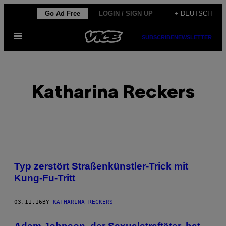
Skip
Go Ad Free
LOGIN / SIGN UP
+ DEUTSCH
to
Open
content
SUBSCRIBE
NEWSLETTER
Menu
Katharina Reckers
POSTS
Typ zerstört Straßenkünstler-Trick mit
BY
Kung-Fu-Tritt
THIS
03.11.16
BY
KATHARINA RECKERS
AUTHOR