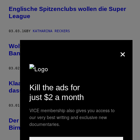
Englische Spitzenclubs wollen die Super
League
03.03.16
BY
KATHARINA RECKERS
Wolfsburger schossen ein Pyro auf die
×
Bank von Hannover 96
03.02.16
BY
KATHARINA RECKERS
Klaas’ Doppelpass-Auftritt war der Beweis,
Kill the ads for
dass Fußball keinen Humor versteht
just $2 a month
03.01.16
BY
KATHARINA RECKERS
VICE membership also gives you access to
our very best writing and exclusive new
Der kürzeste Kampf aller Zeiten:
documentaries.
Birmingham-Ultra knockt QPR-Fan aus