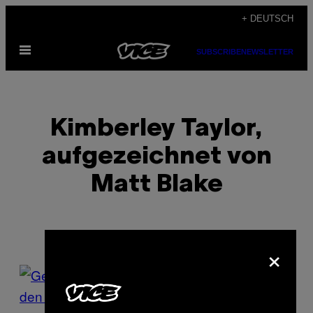
Skip
+ DEUTSCH
to
Open
content
SUBSCRIBE
NEWSLETTER
Menu
Kimberley Taylor,
aufgezeichnet von
Matt Blake
×
POSTS
BY