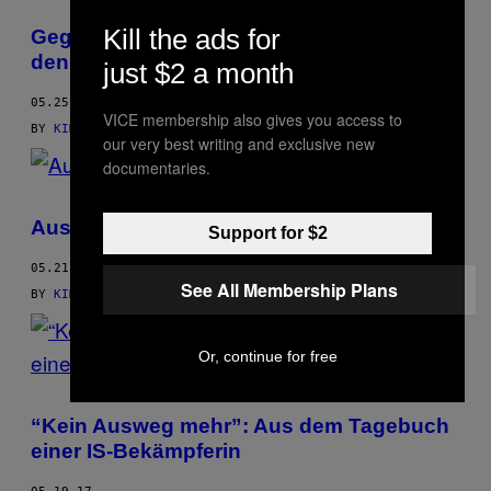
THIS
Kill the ads for
Gegen den IS und das Patriarchat – hinter
AUTHOR
den Kulissen der syrischen Revolution
just $2 a month
05.25.17
VICE membership also gives you access to
BY
KIMBERLEY TAYLOR, AUFGEZEICHNET VON MATT BLAKE
our very best writing and exclusive new
documentaries.
Aus dem Tagebuch einer IS-Bekämpferin
Support for $2
05.21.17
See All Membership Plans
BY
KIMBERLEY TAYLOR, AUFGEZEICHNET VON MATT BLAKE
Or, continue for free
“Kein Ausweg mehr”: Aus dem Tagebuch
einer IS-Bekämpferin