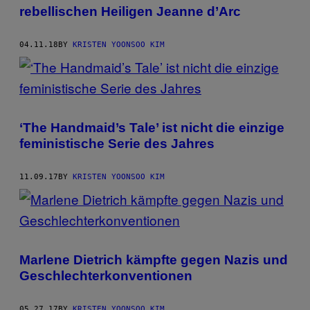
AUTHOR
rebellischen Heiligen Jeanne d’Arc
04.11.18
BY
KRISTEN YOONSOO KIM
‘The Handmaid’s Tale’ ist nicht die einzige
feministische Serie des Jahres
11.09.17
BY
KRISTEN YOONSOO KIM
Marlene Dietrich kämpfte gegen Nazis und
Geschlechterkonventionen
05.27.17
BY
KRISTEN YOONSOO KIM