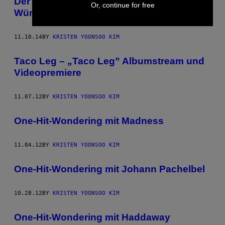
Der Hauptverdächtige im 4chan-
Or, continue for free
Würgemord wurde festgenommen
11.10.14
BY
KRISTEN YOONSOO KIM
Taco Leg – „Taco Leg” Albumstream und
Videopremiere
11.07.12
BY
KRISTEN YOONSOO KIM
One-Hit-Wondering mit Madness
11.04.12
BY
KRISTEN YOONSOO KIM
One-Hit-Wondering mit Johann Pachelbel
10.28.12
BY
KRISTEN YOONSOO KIM
One-Hit-Wondering mit Haddaway