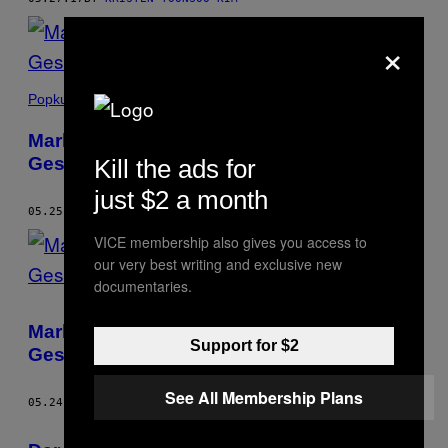
×
Popkultur
Marlene Dietrich kämpfte gegen Nazis und
Geschlechterkonventionen
Kill the ads for
just $2 a month
05.25.17
BY
KRISTEN YOONSOO KIM
VICE membership also gives you access to
our very best writing and exclusive new
documentaries.
Marlene Dietrich kämpfte gegen Nazis und
Support for $2
Geschlechterkonventionen
See All Membership Plans
05.24.17
BY
KRISTEN YOONSOO KIM