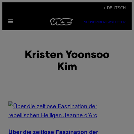
Skip
+ DEUTSCH
to
Open
content
SUBSCRIBE
NEWSLETTER
Menu
Kristen Yoonsoo
Kim
POSTS
BY
THIS
Über die zeitlose Faszination der