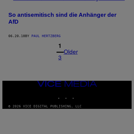
So antisemitisch sind die Anhänger der
AfD
06.20.18
BY
PAUL HERTZBERG
1
Older
3
VICE
MEDIA
INSTAGRAM
TIKTOK
YOUTUBE
© 2026 VICE DIGITAL PUBLISHING, LLC