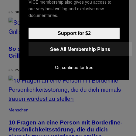
VICE membership also gives you access to
our very best writing and exclusive new
06.30.18
BY
PAUL HERTZBERG
documentaries.
Support for $2
So sollen die DDR-Millionen den Berliner
See All Membership Plans
Grillsommer retten
Or, continue for free
06.25.18
BY
PAUL HERTZBERG
Menschen
10 Fragen an eine Person mit Borderline-
Persönlichkeitsstörung, die du dich