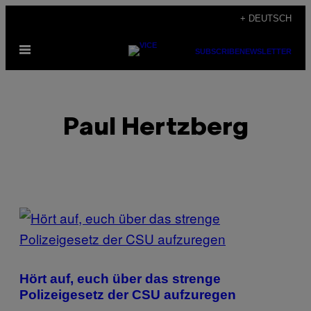
Skip
+ DEUTSCH
to
Open
content
SUBSCRIBE
NEWSLETTER
Menu
Paul Hertzberg
POSTS
BY
THIS
Hört auf, euch über das strenge
AUTHOR
Polizeigesetz der CSU aufzuregen