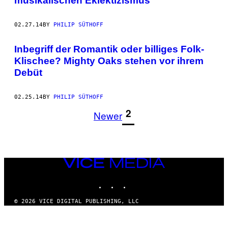
musikalischen Eklektizismus
02.27.14
BY
PHILIP SÜTHOFF
Inbegriff der Romantik oder billiges Folk-
Klischee? Mighty Oaks stehen vor ihrem
Debüt
02.25.14
BY
PHILIP SÜTHOFF
1
2
Newer
VICE
MEDIA
INSTAGRAM
TIKTOK
YOUTUBE
© 2026 VICE DIGITAL PUBLISHING, LLC