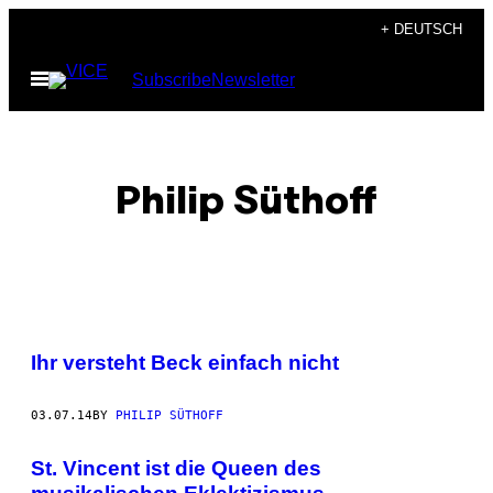
Skip
+ DEUTSCH
to
Open
Subscribe
Newsletter
content
Menu
Philip Süthoff
POSTS
Ihr versteht Beck einfach nicht
BY
03.07.14
BY
PHILIP SÜTHOFF
THIS
AUTHOR
St. Vincent ist die Queen des