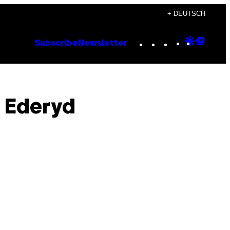
+ DEUTSCH
Instagram
TikTok
YouTube
Google
Goog
Subscribe
Newsletter
Discove
Top
Posts
a Ederyd