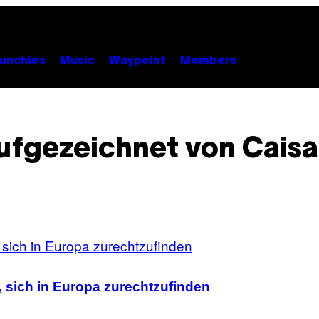
unchies
Music
Waypoint
Members
ufgezeichnet von Cais
 sich in Europa zurechtzufinden