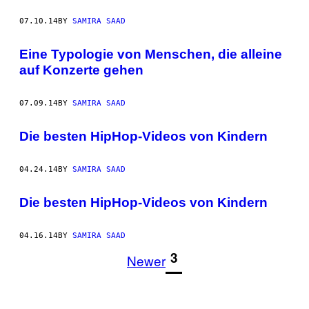
07.10.14
BY
SAMIRA SAAD
Eine Typologie von Menschen, die alleine
auf Konzerte gehen
07.09.14
BY
SAMIRA SAAD
Die besten HipHop-Videos von Kindern
04.24.14
BY
SAMIRA SAAD
Die besten HipHop-Videos von Kindern
04.16.14
BY
SAMIRA SAAD
1
3
Newer