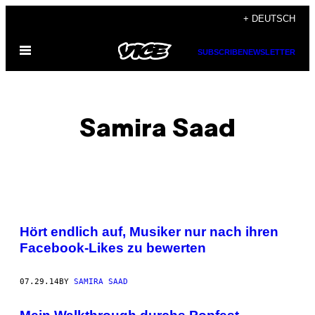
Skip
+ DEUTSCH
to
Open
content
SUBSCRIBE
NEWSLETTER
Menu
Samira Saad
POSTS
Hört endlich auf, Musiker nur nach ihren
BY
Facebook-Likes zu bewerten
THIS
07.29.14
BY
SAMIRA SAAD
AUTHOR