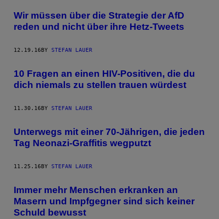
POSTS
Wir müssen über die Strategie der AfD
BY
reden und nicht über ihre Hetz-Tweets
THIS
12.19.16
BY
STEFAN LAUER
AUTHOR
10 Fragen an einen HIV-Positiven, die du
dich niemals zu stellen trauen würdest
11.30.16
BY
STEFAN LAUER
Unterwegs mit einer 70-Jährigen, die jeden
Tag Neonazi-Graffitis wegputzt
11.25.16
BY
STEFAN LAUER
Immer mehr Menschen erkranken an
Masern und Impfgegner sind sich keiner
Schuld bewusst