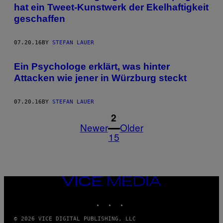
hat ein Tweet-Kunstwerk der Ekelhaftigkeit
geschaffen
07.20.16
BY
STEFAN LAUER
Ein Psychologe erklärt, was hinter
Attacken wie jener in Würzburg steckt
07.20.16
BY
STEFAN LAUER
1
2
Newer
Older
15
VICE
MEDIA
INSTAGRAM
TIKTOK
YOUTUBE
© 2026 VICE DIGITAL PUBLISHING, LLC