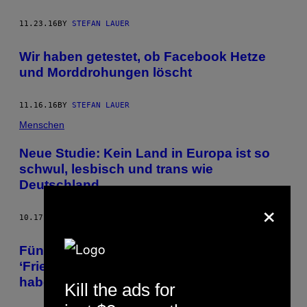
11.23.16
BY
STEFAN LAUER
Wir haben getestet, ob Facebook Hetze
und Morddrohungen löscht
11.16.16
BY
STEFAN LAUER
Menschen
Neue Studie: Kein Land in Europa ist so
schwul, lesbisch und trans wie
Deutschland
×
10.17.16
BY
STEFAN LAUER
Fünf Dinge, die wir in der Zeitschrift
‘Friedhofskultur’ über den Tod gelernt
haben
Kill the ads for