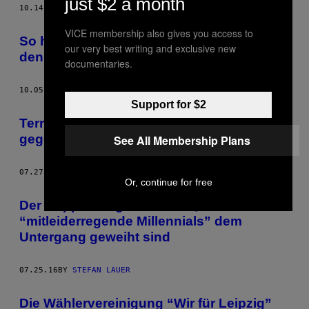
just $2 a month
10.14.16
BY
STEFAN LAUER
VICE membership also gives you access to
So hilflos reagiert die Polizei Sachsen auf
our very best writing and exclusive new
den Pegida-Mob
documentaries.
10.05.16
BY
STEFAN LAUER
Support for $2
Terror, Amok, Krankheit: Warum wir uns
gegenseitig immer weiter hochschaukeln
See All Membership Plans
07.27.16
BY
STEFAN LAUER
Or, continue for free
Der Kopp-Verlag erklärt uns, warum
“mitleiderregende Millennials” dem
Untergang geweiht sind
07.25.16
BY
STEFAN LAUER
Die Wählervereinigung “Wir für Leipzig”