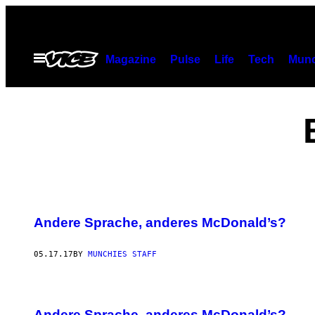
Skip
to
content
Open
Magazine
Pulse
Life
Tech
Munc
Menu
Andere Sprache, anderes McDonald’s?
05.17.17
BY
MUNCHIES STAFF
Andere Sprache, anderes McDonald’s?