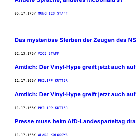
05.17.17
BY
MUNCHIES STAFF
Das mysteriöse Sterben der Zeugen des NS
02.13.17
BY
VICE STAFF
Amtlich: Der Vinyl-Hype greift jetzt auch a
11.17.16
BY
PHILIPP KUTTER
Amtlich: Der Vinyl-Hype greift jetzt auch a
11.17.16
BY
PHILIPP KUTTER
Presse muss beim AfD-Landesparteitag dra
11.17.16
BY
WLADA KOLOSOWA