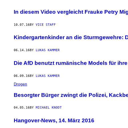
In diesem Video vergleicht Frauke Petry M
10.07.16
BY
VICE STAFF
Kindergartenkinder an die Sturmgewehre: 
06.14.16
BY
LUKAS KAMMER
Die AfD benutzt rumänische Models für ih
06.09.16
BY
LUKAS KAMMER
Drogen
Besorgter Bürger zwingt die Polizei, Kackb
04.05.16
BY
MICHAEL KNODT
​Hangover-News, 14. März 2016