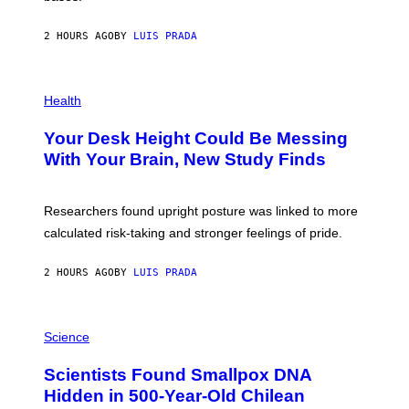
A
X
G
E
E
2 HOURS AGO
BY
LUIS PRADA
L
)
/
G
E
P
T
H
Health
T
O
Y
T
I
Your Desk Height Could Be Messing
O
M
:
With Your Brain, New Study Finds
A
B
G
A
E
T
S
U
Researchers found upright posture was linked to more
H
calculated risk-taking and stronger feelings of pride.
A
N
T
2 HOURS AGO
BY
LUIS PRADA
O
K
E
R
A
/
M
Science
G
U
E
C
Scientists Found Smallpox DNA
T
H
T
,
Hidden in 500-Year-Old Chilean
Y
M