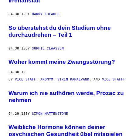
Irrenanstalt
04.30.15
BY
HARRY CHEADLE
So überstehst du dein Studium ohne
durchzudrehen – Teil 1
04.30.15
BY
SOPHIE CLAASSEN
Woher kommt meine Zwangsstörung?
04.30.15
BY
VICE STAFF
,
ANONYM
,
SIRIN KAMALVAND
, AND
VICE STAFFF
Warum ich nie aufhören werde, Prozac zu
nehmen
04.29.15
BY
SIMON HATTENSTONE
Weibliche Hormone können deiner
psychischen Gesundheit übel mitspielen