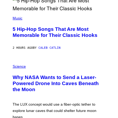
(
P
Music
H
O
5 Hip-Hop Songs That Are Most
T
O
Memorable for Their Classic Hooks
B
Y
S
2 HOURS AGO
BY
CALEB CATLIN
T
E
V
E
P
G
H
Science
R
O
A
T
Why NASA Wants to Send a Laser-
N
O
I
:
Powered Drone Into Caves Beneath
T
N
the Moon
Z
A
/
S
W
A
I
;
The LUX concept would use a fiber-optic tether to
R
D
E
R
explore lunar caves that could shelter future moon
I
P
M
bases.
I