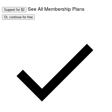
T
/
I
See All Membership Plans
A
V
Support for $2
F
A
P
L
Or, continue for free
V
)
I
A
G
E
T
T
Y
I
M
A
G
E
S