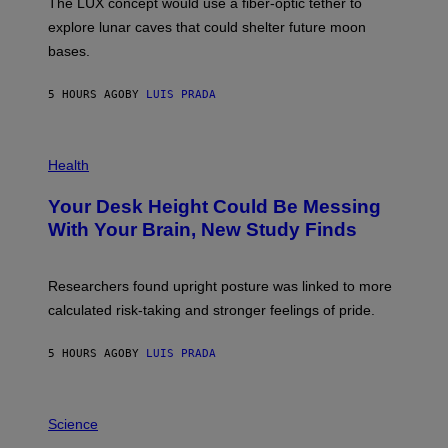
The LUX concept would use a fiber-optic tether to
D
R
explore lunar caves that could shelter future moon
P
bases.
I
X
E
5 HOURS AGO
BY
LUIS PRADA
L
/
G
E
P
T
H
Health
T
O
Y
T
I
Your Desk Height Could Be Messing
O
M
:
With Your Brain, New Study Finds
A
B
G
A
E
T
S
U
Researchers found upright posture was linked to more
H
calculated risk-taking and stronger feelings of pride.
A
N
T
5 HOURS AGO
BY
LUIS PRADA
O
K
E
R
A
/
M
Science
G
U
E