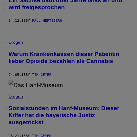
Ein Sachse baut über Jahre Gras an und
wird freigesprochen
04.12.18
BY
PAUL HERTZBERG
Drogen
Warum Krankenkassen dieser Patientin
lieber Opioide bezahlen als Cannabis
04.05.18
BY
TIM GEYER
Drogen
Sozialstunden im Hanf-Museum: Dieser
Kiffer hat die bayerische Justiz
ausgetrickst
03.21.18
BY
TIM GEYER