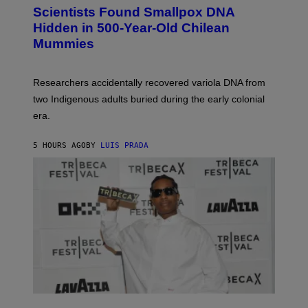
C
Scientists Found Smallpox DNA
T
H
T
,
Hidden in 500-Year-Old Chilean
Y
M
I
Mummies
U
M
C
A
H
G
O
Researchers accidentally recovered variola DNA from
E
L
S
D
two Indigenous adults buried during the early colonial
E
era.
R
C
H
5 HOURS AGO
BY
LUIS PRADA
I
L
E
A
N
M
U
M
M
Y
T
H
A
N
T
H
(