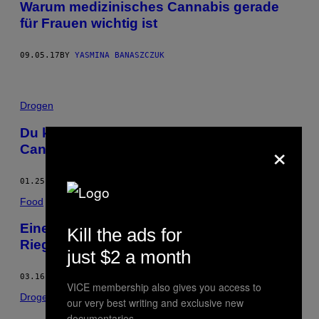
Warum medizinisches Cannabis gerade
für Frauen wichtig ist
09.05.17
BY
YASMINA BANASZCZUK
Drogen
Du kannst jetzt Mitarbeiter der deutschen
×
Cannabis-Agentur werden
01.25.17
BY
VICE STAFF
Food
Eine Razzia, die macht hungrig: Energie-
Kill the ads for
Riegel oder Haschkekse?
just $2 a month
03.16.16
BY
ALEX SWERDLOFF
VICE membership also gives you access to
Drogen
our very best writing and exclusive new
documentaries.