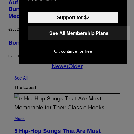
Auf dem Rücken der Patienten: Die
Bundesärztekammer vs Cannabis als
Medizin
Support for $2
02.12.16
BY
MICHAEL KNODT
See All Membership Plans
Bong Appetit: Simply Pure
Or, continue for free
02.10.16
BY
ABDULLAH SAEED
Newer
Older
See All
The Latest
(
P
Music
H
O
5 Hip-Hop Songs That Are Most
T