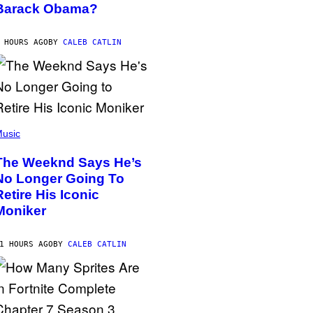
Barack Obama?
 HOURS AGO
BY
CALEB CATLIN
usic
The Weeknd Says He’s
No Longer Going To
Retire His Iconic
Moniker
1 HOURS AGO
BY
CALEB CATLIN