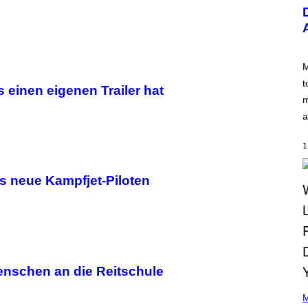
U
S
T
R
A
T
I
M
O
t
N
 einen eigenen Trailer hat
B
m
Y
a
R
E
E
1
S
A
.
s neue Kampfjet-Piloten
enschen an die Reitschule
(
P
M
H