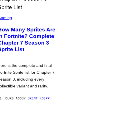
Gaming
How Many Sprites Are
in Fortnite? Complete
Chapter 7 Season 3
Sprite List
ere is the complete and final
ortnite Sprite list for Chapter 7
eason 3, including every
ollectible variant and rarity.
1 HOURS AGO
BY
BRENT KOEPP