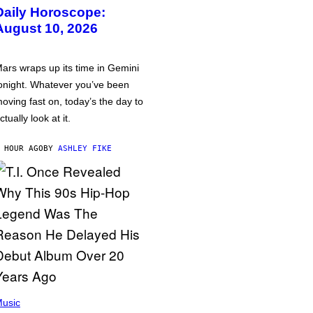
Daily Horoscope:
August 10, 2026
ars wraps up its time in Gemini
onight. Whatever you’ve been
oving fast on, today’s the day to
ctually look at it.
 HOUR AGO
BY
ASHLEY FIKE
usic