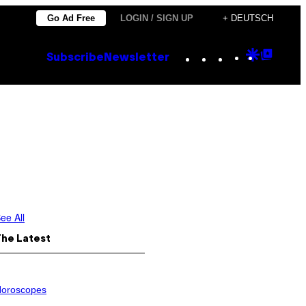
Go Ad Free
LOGIN / SIGN UP
+ DEUTSCH
Instagram
TikTok
YouTube
Google
Goog
Subscribe
Newsletter
Discove
Top
Posts
ee All
The Latest
oroscopes