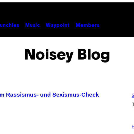
unchies
Music
Waypoint
Members
Noisey Blog
 im Rassismus- und Sexismus-Check
S
I
L
H
L