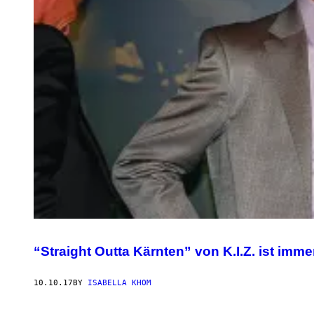
“Straight Outta Kärnten” von K.I.Z. ist imm
10.10.17
BY
ISABELLA KHOM