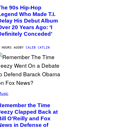
The 90s Hip-Hop
Legend Who Made T.I.
Delay His Debut Album
Over 20 Years Ago: ‘I
Definitely Conceded’
 HOURS AGO
BY
CALEB CATLIN
usic
Remember the Time
Jeezy Clapped Back at
Bill O’Reilly and Fox
News in Defense of