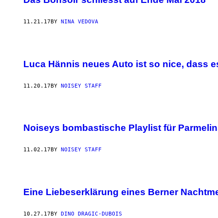
11.21.17
BY
NINA VEDOVA
Luca Hännis neues Auto ist so nice, dass es
11.20.17
BY
NOISEY STAFF
Noiseys bombastische Playlist für Parmelin
11.02.17
BY
NOISEY STAFF
Eine Liebeserklärung eines Berner Nachtm
10.27.17
BY
DINO DRAGIC-DUBOIS