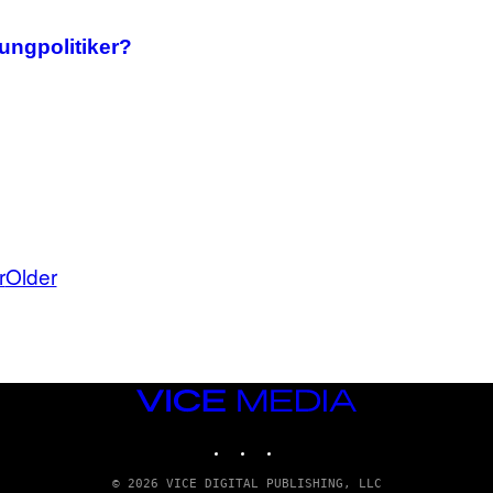
ungpolitiker?
r
Older
VICE
MEDIA
INSTAGRAM
TIKTOK
YOUTUBE
© 2026 VICE DIGITAL PUBLISHING, LLC