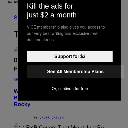
04.03.14
BY
NOAH BLASER
Kill the ads for
just $2 a month
See All
VICE membership also gives you access to
THE LATEST
our very best writing and exclusive new
documentaries.
Support for $2
See All Membership Plans
(
P
Music
H
O
Or, continue for free
Why A$AP Mob Will Never Fully Get
T
O
Back Together, According to A$AP
B
Rocky
Y
N
O
A
BY
CALEB CATLIN
M
G