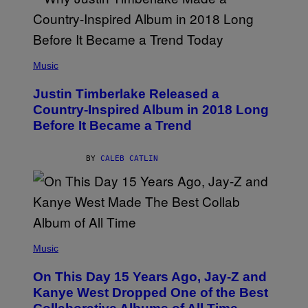
S
E
I
)
R
V
/
A
G
L
E
)
(
T
P
Music
T
H
Y
O
I
Justin Timberlake Released a
T
M
O
Country-Inspired Album in 2018 Long
A
B
G
Before It Became a Trend
Y
E
C
S
H
R
BY
CALEB CATLIN
I
S
T
O
P
H
E
(
R
P
Music
P
H
O
O
L
On This Day 15 Years Ago, Jay-Z and
T
K
O
Kanye West Dropped One of the Best
/
B
N