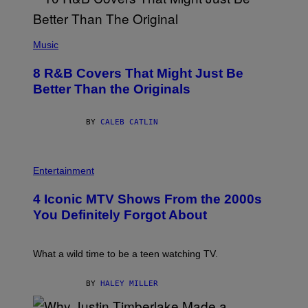
A
L
A
(
I
P
Music
/
H
G
O
E
8 R&B Covers That Might Just Be
T
T
O
Better Than the Originals
T
B
Y
Y
I
E
M
BY
CALEB CATLIN
B
A
E
G
T
E
R
P
S
O
H
F
Entertainment
B
O
O
E
T
R
4 Iconic MTV Shows From the 2000s
R
O
T
T
:
R
You Definitely Forgot About
S
P
I
/
E
B
R
T
E
E
E
C
What a wild time to be a teen watching TV.
D
R
A
F
K
F
E
R
E
BY
HALEY MILLER
R
A
S
N
M
T