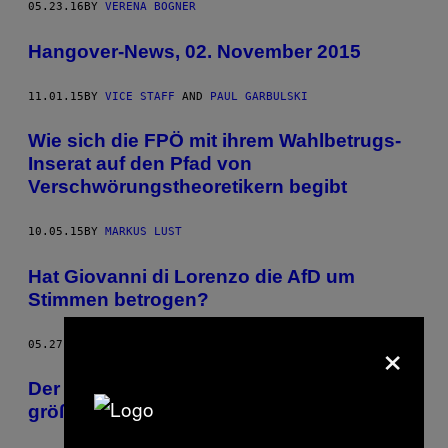
05.23.16
BY
VERENA BOGNER
Hangover-News, 02. November 2015
11.01.15
BY
VICE STAFF
AND
PAUL GARBULSKI
Wie sich die FPÖ mit ihrem Wahlbetrugs-
Inserat auf den Pfad von
Verschwörungstheoretikern begibt
10.05.15
BY
MARKUS LUST
Hat Giovanni di Lorenzo die AfD um
Stimmen betrogen?
×
05.27.14
BY
MATERN BOESELAGER
Der Bürgermeister von Ankara ist
größenwahnsinnig