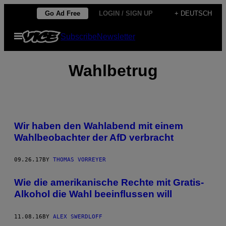
Skip
Go Ad Free
LOGIN / SIGN UP
+ DEUTSCH
to
Open
Subscribe
Newsletter
content
Menu
Wahlbetrug
Wir haben den Wahlabend mit einem
Wahlbeobachter der AfD verbracht
09.26.17
BY
THOMAS VORREYER
Wie die amerikanische Rechte mit Gratis-
Alkohol die Wahl beeinflussen will
11.08.16
BY
ALEX SWERDLOFF