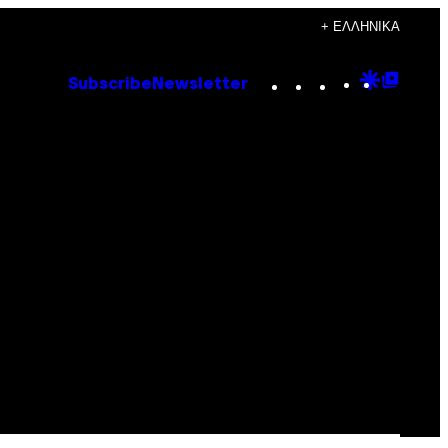
+ ΕΛΛΗΝΙΚΆ
Instagram
TikTok
YouTube
Google
Goog
Subscribe
Newsletter
Discove
Top
Posts