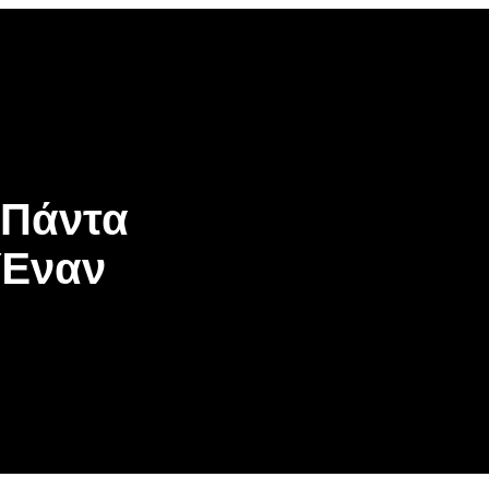
 Πάντα
 Έναν