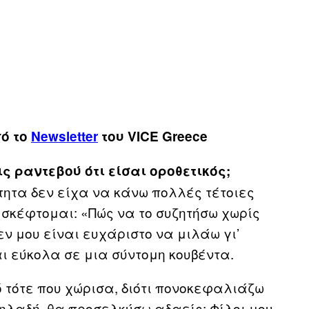
πό το
Newsletter
του VICE Greece
ς ραντεβού ότι είσαι οροθετικός;
τητα δεν είχα να κάνω πολλές τέτοιες
 σκέφτομαι: «Πώς να το συζητήσω χωρίς
εν μου είναι ευχάριστο να μιλάω γι’
αι εύκολα σε μια σύντομη κουβέντα.
τότε που χώρισα, διότι πονοκεφαλιάζω
ηλαδή, θα προσελκύσω αδαείς; Φίλοι μου