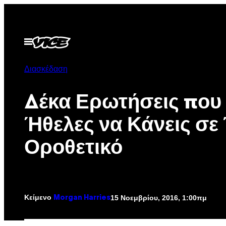
Μετάβαση
στο
περιεχόμενο
Ανοίξτε
το
μενού
Διασκέδαση
Δέκα Ερωτήσεις που
Ήθελες να Κάνεις σε
Οροθετικό
Κείμενο
15 Νοεμβρίου, 2016, 1:00πμ
Morgan Harries