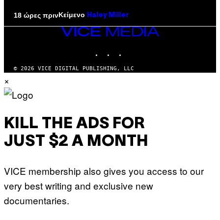
Κείμενο
18 ώρες πριν
Haley Miller
VICE
MEDIA
INSTAGRAM
TIKTOK
YOUTUBE
© 2026 VICE DIGITAL PUBLISHING, LLC
×
KILL THE ADS FOR
JUST $2 A MONTH
VICE membership also gives you access to our
very best writing and exclusive new
documentaries.