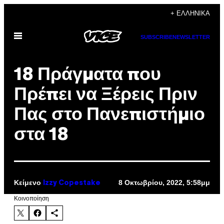
Μετάβαση
+ ΕΛΛΗΝΙΚΆ
στο
Ανοίξτε
περιεχόμενο
SUBSCRIBE
NEWSLETTER
το
μενού
18 Πράγματα που
Πρέπει να Ξέρεις Πριν
Πας στο Πανεπιστήμιο
στα 18
Κείμενο
8 Οκτωβρίου, 2022, 5:58μμ
Izzy Copestake
Kοινοποίηση