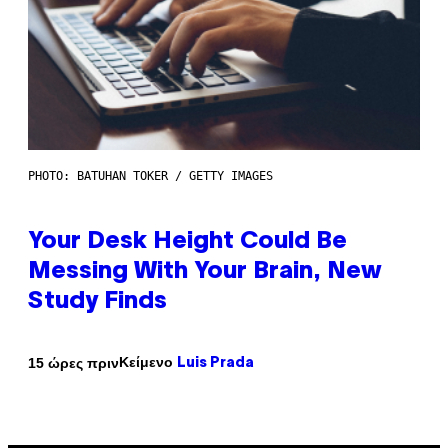
PHOTO: BATUHAN TOKER / GETTY IMAGES
Your Desk Height Could Be
Messing With Your Brain, New
Study Finds
Κείμενο
15 ώρες πριν
Luis Prada