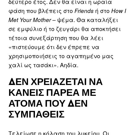
δεύτερο έτος. Δεν θα είναι η ωραία
φάση που βλέπεις στο
ή στο
Friends
How I
– ψέμα. Θα καταλήξει
Met Your Mother
σε εμφύλιο ή το ζευγάρι θα αποκτήσει
τέτοια συνεξάρτηση που θα λέει
«πιστεύουμε ότι δεν έπρεπε να
χρησιμοποιήσεις το αγαπημένο μας
χαλί ως τασάκι». Αηδία.
ΔΕΝ ΧΡΕΙΆΖΕΤΑΙ ΝΑ
ΚΆΝΕΙΣ ΠΑΡΈΑ ΜΕ
ΆΤΟΜΑ ΠΟΥ ΔΕΝ
ΣΥΜΠΑΘΕΊΣ
Τελείωσε η κόλαση του λυκείου. Οι