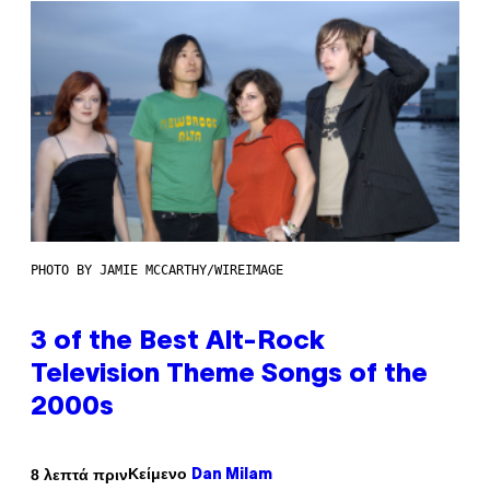
PHOTO BY JAMIE MCCARTHY/WIREIMAGE
3 of the Best Alt-Rock
Television Theme Songs of the
2000s
Κείμενο
8 λεπτά πριν
Dan Milam