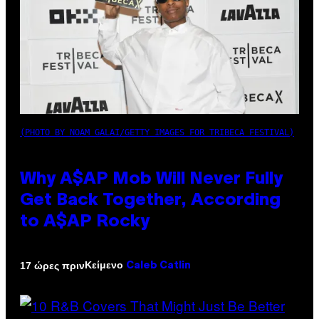
(PHOTO BY NOAM GALAI/GETTY IMAGES FOR TRIBECA FESTIVAL)
Why A$AP Mob Will Never Fully
Get Back Together, According
to A$AP Rocky
Κείμενο
17 ώρες πριν
Caleb Catlin