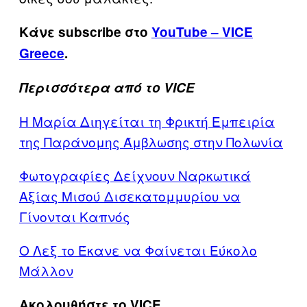
Κάνε subscribe στο
YouTube – VICE
Greece
.
Περισσότερα από το VICE
Η Μαρία Διηγείται τη Φρικτή Εμπειρία
της Παράνομης Άμβλωσης στην Πολωνία
Φωτογραφίες Δείχνουν Ναρκωτικά
Αξίας Μισού Δισεκατομμυρίου να
Γίνονται Καπνός
Ο Λεξ το Έκανε να Φαίνεται Εύκολο
Μάλλον
Ακολουθήστε το VICE