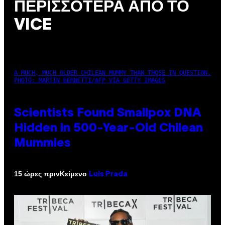
ΠΕΡΙΣΣΌΤΕΡΑ ΑΠΌ ΤΟ
VICE
A MUCH, MUCH OLDER CHILEAN MUMMY THAN THOSE IN QUESTION.
PHOTO: MARTIN BERNETTI/AFP VIA GETTY IMAGES
Scientists Found Smallpox DNA
Hidden in 500-Year-Old Chilean
Mummies
Κείμενο
15 ώρες πριν
Luis Prada