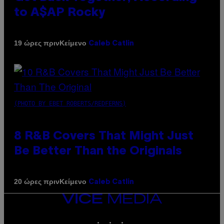
to A$AP Rocky
Κείμενο
19 ώρες πριν
Caleb Catlin
(PHOTO BY EBET ROBERTS/REDFERNS)
8 R&B Covers That Might Just
Be Better Than the Originals
Κείμενο
20 ώρες πριν
Caleb Catlin
VICE
MEDIA
INSTAGRAM
TIKTOK
YOUTUBE