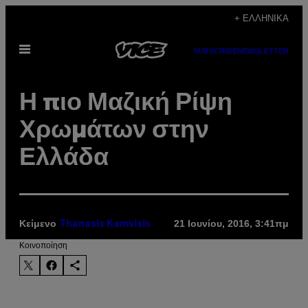
Μετάβαση
+ ΕΛΛΗΝΙΚΆ
στο
Ανοίξτε
περιεχόμενο
SUBSCRIBE
NEWSLETTER
το
μενού
Η πιο Μαζική Ρίψη
Χρωμάτων στην
Ελλάδα
Κείμενο
21 Ιουνίου, 2016, 3:41πμ
Thanasis Kamvisis
Kοινοποίηση