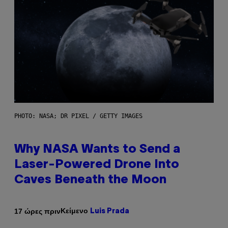
PHOTO: NASA; DR PIXEL / GETTY IMAGES
Why NASA Wants to Send a
Laser-Powered Drone Into
Caves Beneath the Moon
Κείμενο
17 ώρες πριν
Luis Prada