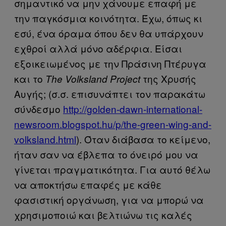
σημαντικό να μην χάνουμε επαφή με
την παγκόσμια κοινότητα. Έχω, όπως κι
εσύ, ένα όραμα όπου δεν θα υπάρχουν
εχθροί αλλά μόνο αδέρφια. Είσαι
εξοικειωμένος με την Πράσινη Πτέρυγα
και το
της Χρυσής
The Volksland Project
Αυγής; (σ.σ. επισυνάπτει τον παρακάτω
σύνδεσμο
http://golden-dawn-international-
newsroom.blogspot.hu/p/the-green-wing-and-
volksland.html
). Όταν διάβασα το κείμενο,
ήταν σαν να έβλεπα το όνειρό μου να
γίνεται πραγματικότητα. Για αυτό θέλω
να αποκτήσω επαφές με κάθε
φασιστική οργάνωση, για να μπορώ να
χρησιμοποιώ και βελτιώνω τις καλές