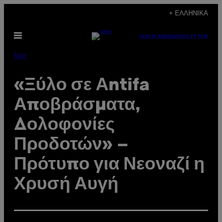
Μετάβαση
+ ΕΛΛΗΝΙΚΆ
στο
Ανοίξτε
περιεχόμενο
SUBSCRIBE
NEWSLETTER
το
μενού
Νέα
«Ξύλο σε Αntifa
Αποβράσματα,
Δολοφονίες
Προδοτών» –
Πρότυπο για Νεοναζί η
Χρυσή Αυγή