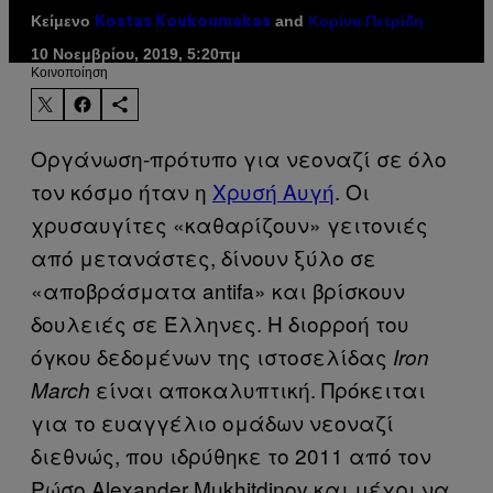
Κείμενο
and
Kostas Koukoumakas
Κορίνα Πετρίδη
10 Νοεμβρίου, 2019, 5:20πμ
Kοινοποίηση
Οργάνωση-πρότυπο για νεοναζί σε όλο
τον κόσμο ήταν η
Χρυσή Αυγή
. Οι
χρυσαυγίτες «καθαρίζουν» γειτονιές
από μετανάστες, δίνουν ξύλο σε
«αποβράσματα antifa» και βρίσκουν
δουλειές σε Έλληνες. Η διορροή του
όγκου δεδομένων της ιστοσελίδας
Iron
είναι αποκαλυπτική. Πρόκειται
March
για το ευαγγέλιο ομάδων νεοναζί
διεθνώς, που ιδρύθηκε το 2011 από τον
Ρώσο Alexander Mukhitdinov και μέχρι να