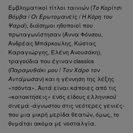
Εμβληματικοί τίτλοι ταινιών (
Το Κορίτσι
/
/
Βόμβα
Οι Ερωτομανείς
Η Κόρη του
), διάσημοι ηθοποιοί που
Ψαρά
πρωταγωνίστησαν (Άννα Φόνσου,
Ανδρέας Μπάρκουλης, Κώστας
Καραγιώργης, Ελένη Ανουσάκη),
τραγούδια που έγιναν classics
(
/
Παραμυθάκι μου
Τον Χάρο τον
) και η γέννηση της λέξης
Αντάμωσαν
«τσόντα». Αυτά είναι κάποιες από τις
«κατακτήσεις» ενός είδους ελληνικού
σινεμά -άγνωστου στις νεότερες γενιές-
που μια μικρή μερίδα θεατών, όμως, το
θυμάται ακόμα με νοσταλγία.