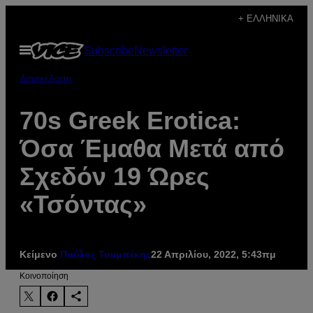
Μετάβαση
+ ΕΛΛΗΝΙΚΆ
στο
Ανοίξτε
Subscribe
Newsletter
περιεχόμενο
το
μενού
Διασκέδαση
70s Greek Erotica:
Όσα Έμαθα Μετά από
Σχεδόν 19 Ώρες
«Τσόντας»
Κείμενο
Παύλος Τουμπέκης
22 Απριλίου, 2022, 5:43πμ
Kοινοποίηση