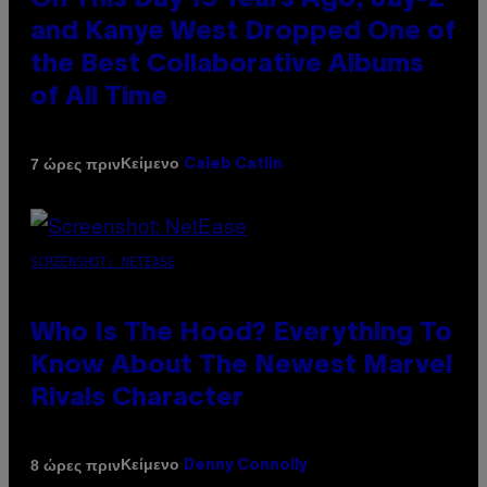
On This Day 15 Years Ago, Jay-Z
and Kanye West Dropped One of
the Best Collaborative Albums
of All Time
Κείμενο
7 ώρες πριν
Caleb Catlin
SCREENSHOT: NETEASE
Who Is The Hood? Everything To
Know About The Newest Marvel
Rivals Character
Κείμενο
8 ώρες πριν
Denny Connolly