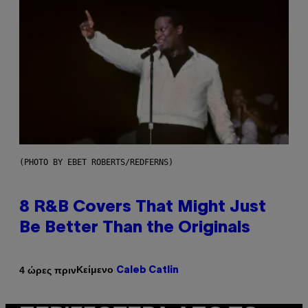
(PHOTO BY EBET ROBERTS/REDFERNS)
8 R&B Covers That Might Just
Be Better Than the Originals
Κείμενο
4 ώρες πριν
Caleb Catlin