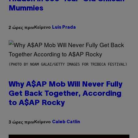
Mummies
Κείμενο
2 ώρες πριν
Luis Prada
(PHOTO BY NOAM GALAI/GETTY IMAGES FOR TRIBECA FESTIVAL)
Why A$AP Mob Will Never Fully
Get Back Together, According
to A$AP Rocky
Κείμενο
3 ώρες πριν
Caleb Catlin