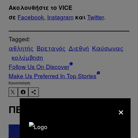
Ακολουθήστε το VICE
Facebook
,
Instagram
Twitter
.
σε
και
Tagged:
αθλητής
Βρετανός
Διεθνή
Καύσωνας
κολύμβηση
Follow Us On Discover
Make Us Preferred In Top Stories
Kοινοποίηση
×
ΠΕΡΙΣΣΌΤΕΡΑ ΣΑΝ ΑΥΤΌ