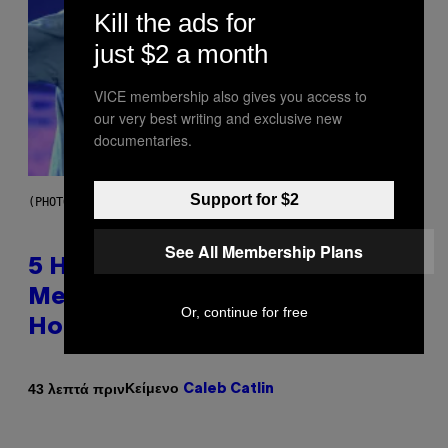
Kill the ads for
just $2 a month
VICE membership also gives you access to
our very best writing and exclusive new
documentaries.
Support for $2
(PHOTO BY STEVE GRANITZ/WIREIMAGE)
See All Membership Plans
5 Hip-Hop Songs That Are Most
Memorable for Their Classic
Or, continue for free
Hooks
Κείμενο
43 λεπτά πριν
Caleb Catlin