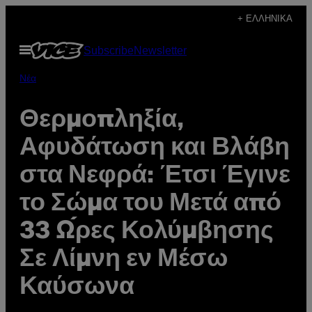
Μετάβαση
+ ΕΛΛΗΝΙΚΆ
στο
Ανοίξτε
Subscribe
Newsletter
περιεχόμενο
το
μενού
Νέα
Θερμοπληξία,
Αφυδάτωση και Βλάβη
στα Νεφρά: Έτσι Έγινε
το Σώμα του Μετά από
33 Ώρες Κολύμβησης
Σε Λίμνη εν Μέσω
Καύσωνα