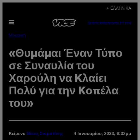
Μετάβαση
+ ΕΛΛΗΝΙΚΆ
στο
Ανοίξτε
περιεχόμενο
SUBSCRIBE
NEWSLETTER
το
μενού
Μουσική
«Θυμάμαι Έναν Τύπο
σε Συναυλία του
Χαρούλη να Kλαίει
Πολύ για την Kοπέλα
του»
Κείμενο
4 Ιανουαρίου, 2023, 6:32μμ
Νίκος Σταματίνης