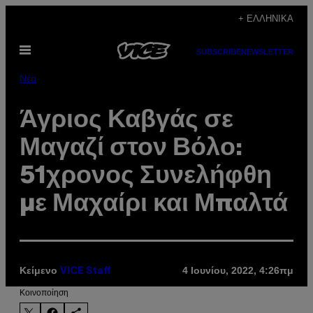
Μετάβαση
+ ΕΛΛΗΝΙΚΆ
στο
Ανοίξτε
περιεχόμενο
SUBSCRIBE
NEWSLETTER
το
μενού
Νέα
Άγριος Καβγάς σε
Μαγαζί στον Βόλο:
51χρονος Συνελήφθη
με Μαχαίρι και Μπαλτά
Κείμενο
4 Ιουνίου, 2022, 4:26πμ
VICE Staff
Kοινοποίηση