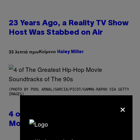
23 Years Ago, a Reality TV Show
Host Was Stabbed on Air
Κείμενο
33 λεπτά πριν
Haley Miller
(PHOTO BY POOL ARNAL/GARCIA/PICOT/GAMMA-RAPHO VIA GETTY
IMAGES)
×
4 of the Greatest Hip-Hop
Movie Soundtracks of the 90s