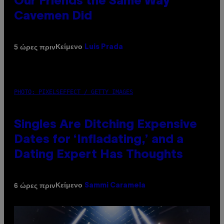
Our Friends the Same Way
Cavemen Did
Κείμενο
5 ώρες πριν
Luis Prada
PHOTO: PIXELSEFFECT / GETTY IMAGES
Singles Are Ditching Expensive
Dates for ‘Infladating,’ and a
Dating Expert Has Thoughts
Κείμενο
6 ώρες πριν
Sammi Caramela