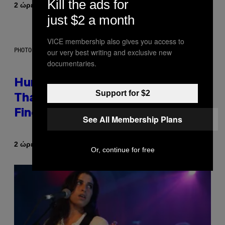
Kill the ads for
Κείμενο
2 ώρες πριν
Caleb Catlin
just $2 a month
VICE membership also gives you access to
PHOTO: IJDEMA / GETTY IMAGES
our very best writing and exclusive new
documentaries.
Humans Aren’t the Only Animals
Support for $2
That Keep Pets, New Study
Finds
See All Membership Plans
Κείμενο
2 ώρες πριν
Luis Prada
Or, continue for free