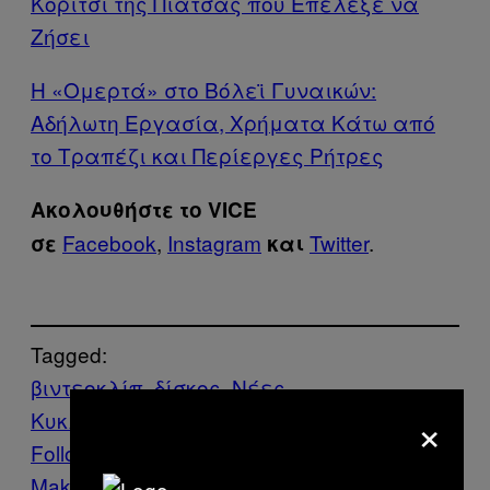
Κορίτσι της Πιάτσας που Επέλεξε να
Ζήσει
Η «Ομερτά» στο Βόλεϊ Γυναικών:
Αδήλωτη Εργασία, Χρήματα Κάτω από
το Τραπέζι και Περίεργες Ρήτρες
Ακολουθήστε το VICE
Facebook
,
Instagram
Twitter
.
σε
και
Tagged:
βιντεοκλίπ
δίσκος
Νέες
×
Κυκλοφορίες
τραγούδι
Follow Us On Discover
Make Us Preferred In Top Stories