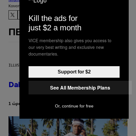
Kοινοποίηση
Kill the ads for
just $2 a month
ΠΕΡΙΣΣΌΤΕΡΑ ΣΑΝ ΑΥΤΌ
VICE membership also gives you access to
our very best writing and exclusive new
documentaries.
ILLUSTRATION BY REESA.
Support for $2
Daily Horoscope: August 7, 2026
See All Membership Plans
Κείμενο
1 ώρα πριν
Ashley Fike
Or, continue for free