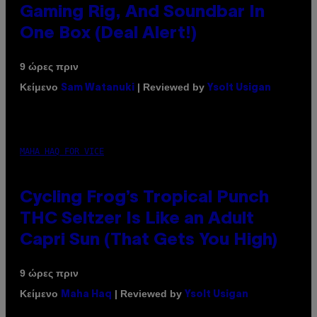
Gaming Rig, And Soundbar In
One Box (Deal Alert!)
9 ώρες πριν
Κείμενο
| Reviewed by
Sam Watanuki
Ysolt Usigan
MAHA HAQ FOR VICE
Cycling Frog’s Tropical Punch
THC Seltzer Is Like an Adult
Capri Sun (That Gets You High)
9 ώρες πριν
Κείμενο
| Reviewed by
Maha Haq
Ysolt Usigan