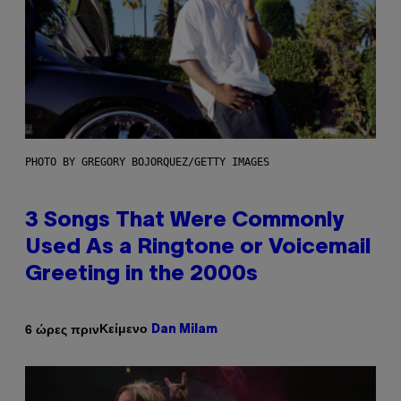
PHOTO BY GREGORY BOJORQUEZ/GETTY IMAGES
3 Songs That Were Commonly
Used As a Ringtone or Voicemail
Greeting in the 2000s
Κείμενο
6 ώρες πριν
Dan Milam