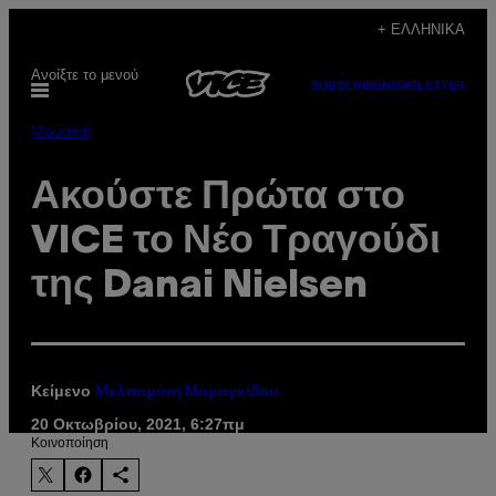
Μετάβαση
+ ΕΛΛΗΝΙΚΆ
στο
Ανοίξτε το μενού
περιεχόμενο
SUBSCRIBE
NEWSLETTER
Μουσική
Ακούστε Πρώτα στο
VICE το Νέο Τραγούδι
της Danai Nielsen
Κείμενο
Μελπομένη Μαραγκίδου
20 Οκτωβρίου, 2021, 6:27πμ
Kοινοποίηση