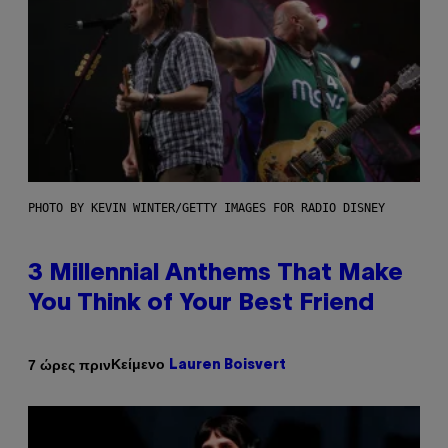
PHOTO BY KEVIN WINTER/GETTY IMAGES FOR RADIO DISNEY
3 Millennial Anthems That Make
You Think of Your Best Friend
Κείμενο
7 ώρες πριν
Lauren Boisvert