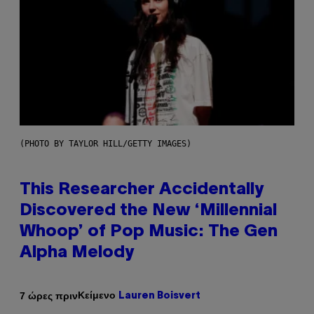
(PHOTO BY TAYLOR HILL/GETTY IMAGES)
This Researcher Accidentally
Discovered the New ‘Millennial
Whoop’ of Pop Music: The Gen
Alpha Melody
Κείμενο
7 ώρες πριν
Lauren Boisvert