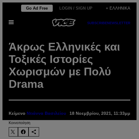
Μετάβαση
Go Ad Free
LOGIN / SIGN UP
+ ΕΛΛΗΝΙΚΆ
στο
Ανοίξτε
περιεχόμενο
SUBSCRIBE
NEWSLETTER
το
μενού
Άκρως Ελληνικές και
Τοξικές Ιστορίες
Χωρισμών με Πολύ
Drama
Κείμενο
Ντιάννα Βασιλείου
18 Νοεμβρίου, 2021, 11:33μμ
Kοινοποίηση