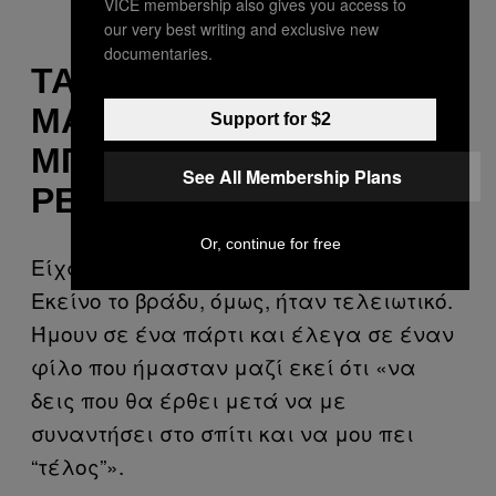
VICE membership also gives you access to
our very best writing and exclusive new
documentaries.
ΤΑ ΚΛΕΙΔΙΆ ΣΤΟ
ΜΆΡΜΑΡΟ ΤΗΣ
Support for $2
ΜΠΑΝΙΈΡΑΣ, ΔΊΠΛΑ ΣΤΟ
See All Membership Plans
ΡΕΣΌ
Or, continue for free
Είχαμε χωρίσει ήδη κάνα δυο φορές.
Εκείνο το βράδυ, όμως, ήταν τελειωτικό.
Ήμουν σε ένα πάρτι και έλεγα σε έναν
φίλο που ήμασταν μαζί εκεί ότι «να
δεις που θα έρθει μετά να με
συναντήσει στο σπίτι και να μου πει
“τέλος”».