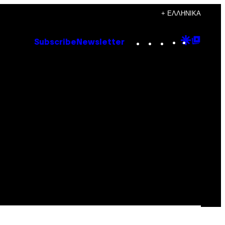
+ ΕΛΛΗΝΙΚΆ
Instagram
TikTok
YouTube
Google
Goog
Subscribe
Newsletter
Discove
Top
Posts