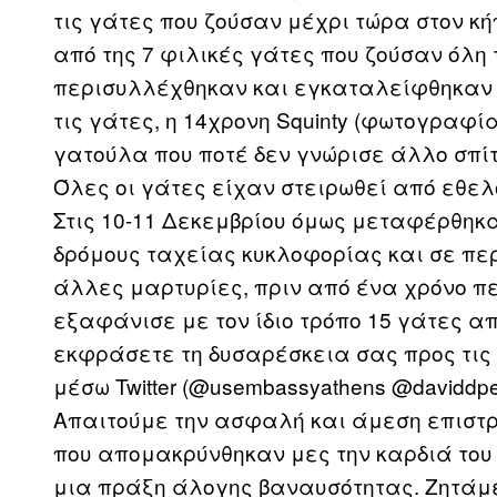
τις γάτες που ζούσαν μέχρι τώρα στον κ
από της 7 φιλικές γάτες που ζούσαν όλη 
περισυλλέχθηκαν και εγκαταλείφθηκαν 
τις γάτες, η 14χρονη Squinty (φωτογραφί
γατούλα που ποτέ δεν γνώρισε άλλο σπίτ
Όλες οι γάτες είχαν στειρωθεί από εθελό
Στις 10-11 Δεκεμβρίου όμως μεταφέρθηκ
δρόμους ταχείας κυκλοφορίας και σε πε
άλλες μαρτυρίες, πριν από ένα χρόνο π
εξαφάνισε με τον ίδιο τρόπο 15 γάτες απ
εκφράσετε τη δυσαρέσκεια σας προς τι
μέσω Twitter (@usembassyathens @daviddp
Απαιτούμε την ασφαλή και άμεση επιστρ
που απομακρύνθηκαν μες την καρδιά του
μια πράξη άλογης βαναυσότητας. Ζητάμε