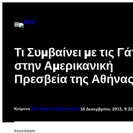
Μετάβαση
στο
περιεχόμενο
Ανοίξτε
το
μενού
Τι Συμβαίνει με τις Γά
στην Αμερικανική
Πρεσβεία της Αθήνας
Κείμενο
16 Δεκεμβρίου, 2015, 9:2
Μελπομένη Μαραγκίδου
Kοινοποίηση