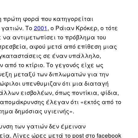
 η πρώτη φορά που κατηγορείται
 γατιών. Το
2001
, ο Ράιαν Κρόκερ, ο τότε
 να αντιμετωπίσει το πρόβλημα του
πρεσβεία, αφού μετά από επίθεση μιας
 εγκαταστάσεις σε έναν υπάλληλο,
από το κτίριο. Το γεγονός είχε ως
νεξη μεταξύ των διπλωματών για την
ωώφιλοι υπενθυμιζαν ότι μια διαταγή
άλλων εισβολέων, όπως ποντίκια, φίδια,
ς απομάκρυνσης έλεγαν ότι «εκτός από το
ήτημα δημόσιας υγιεινής».
υνση των γατιών δεν έμειναν
α. Λίγες ώρες μετά το post στο facebook