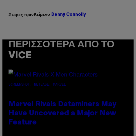
Κείμενο
2 ώρες πριν
Denny Connolly
ΠΕΡΙΣΣΌΤΕΡΑ ΑΠΌ ΤΟ
VICE
SCREENSHOT: NETEASE, MARVEL
Marvel Rivals Dataminers May
Have Uncovered a Major New
Feature