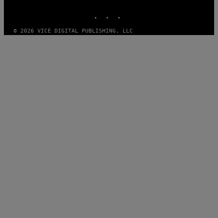
MEDIA
INSTAGRAM
TIKTOK
YOUTUBE
© 2026 VICE DIGITAL PUBLISHING, LLC