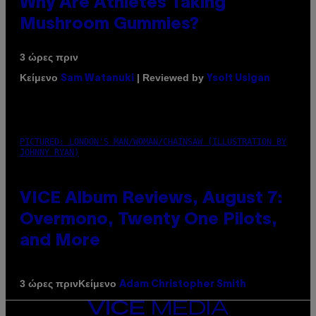
Why Are Athletes Taking
Mushroom Gummies?
3 ώρες πριν
Κείμενο
| Reviewed by
Sam Watanuki
Ysolt Usigan
PICTURED: LONDON'S MAN/WOMAN/CHAINSAW (ILLUSTRATION BY
JOHNNY RYAN)
VICE Album Reviews, August 7:
Overmono, Twenty One Pilots,
and More
Κείμενο
3 ώρες πριν
Adam Christopher Smith
VICE