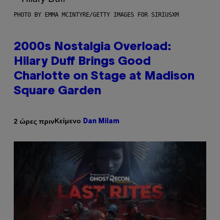
PHOTO BY EMMA MCINTYRE/GETTY IMAGES FOR SIRIUSXM
2000s Nostalgia Overload:
Hilary Duff Brings Good
Charlotte on Stage at Madison
Square Garden
Κείμενο
2 ώρες πριν
Dan Milam