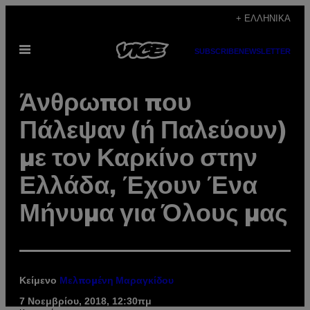
Μετάβαση
+ ΕΛΛΗΝΙΚΆ
στο
Ανοίξτε
περιεχόμενο
SUBSCRIBE
NEWSLETTER
το
μενού
Άνθρωποι που
Πάλεψαν (ή Παλεύουν)
με τον Καρκίνο στην
Ελλάδα, Έχουν Ένα
Μήνυμα για Όλους μας
Κείμενο
Μελπομένη Μαραγκίδου
7 Νοεμβρίου, 2018, 12:30πμ