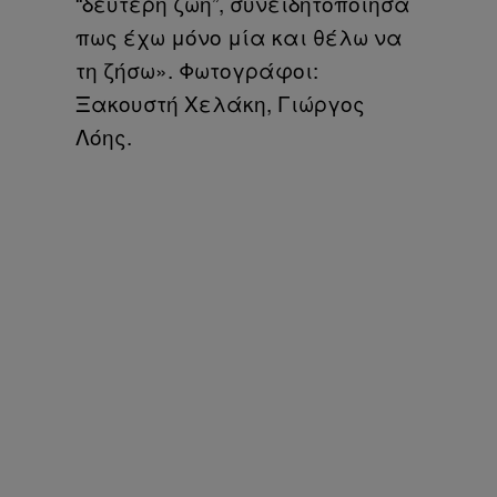
“δεύτερη ζωή”, συνειδητοποίησα
πως έχω μόνο μία και θέλω να
τη ζήσω». Φωτογράφοι:
Ξακουστή Χελάκη, Γιώργος
Λόης.