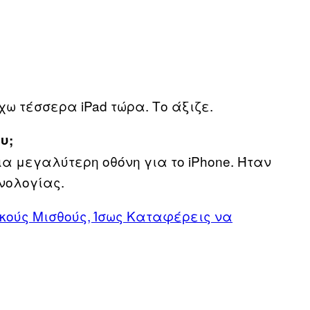
Έχω τέσσερα iPad τώρα. Το άξιζε.
υ;
ια μεγαλύτερη οθόνη για το iPhone. Ήταν
χνολογίας.
κούς Μισθούς, Ίσως Καταφέρεις να