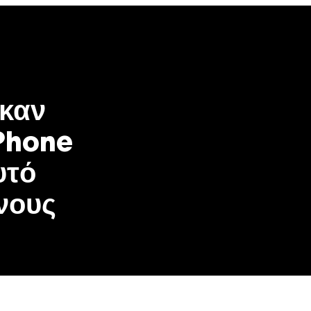
be
gle
oogle
cover
op
osts
καν
Phone
υτό
νους