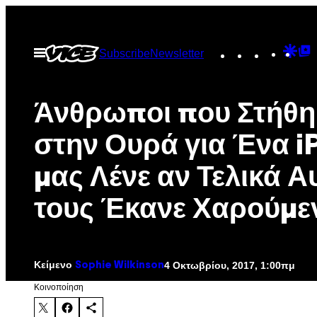
Μετάβαση
στο
Instagram
TikTok
YouTu
Goo
G
Ανοίξτε
Subscribe
Newsletter
περιεχόμενο
το
Dis
T
μενού
P
Άνθρωποι που Στήθη
στην Ουρά για Ένα i
μας Λένε αν Τελικά Α
τους Έκανε Χαρούμε
Κείμενο
4 Οκτωβρίου, 2017, 1:00πμ
Sophie Wilkinson
Kοινοποίηση