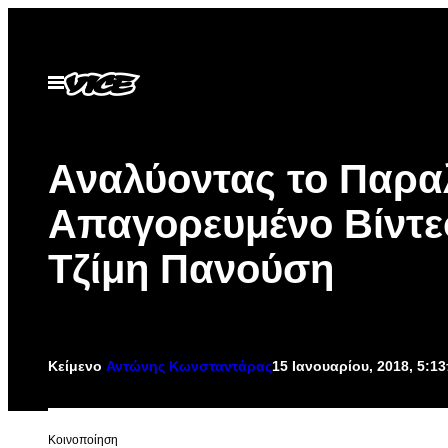
Μετάβαση
στο
περιεχόμενο
Ανοίξτε
το
μενού
Αναλύοντας το Παρα
Απαγορευμένο Βίντε
Τζίμη Πανούση
Κείμενο
Αντώνης Κωνσταντάρας
15 Ιανουαρίου, 2018, 5:1
Kοινοποίηση