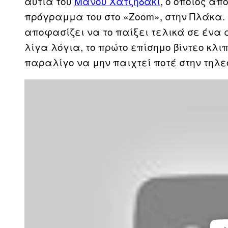
αυτιά του
Μάνου Χατζηδάκι
, ο οποίος απ
πρόγραμμα του στο «Zoom», στην Πλάκα. 
αποφασίζει να το παίξει τελικά σε ένα 
λίγα λόγια, το πρώτο επίσημο βίντεο κλι
παραλίγο να μην παιχτεί ποτέ στην τηλε
P
l
a
y
v
i
d
e
o