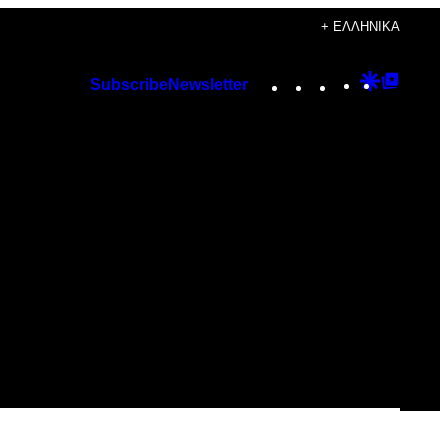
+ ΕΛΛΗΝΙΚΆ
Instagram
TikTok
YouTube
Google
Googl
Subscribe
Newsletter
Discover
Top
Posts