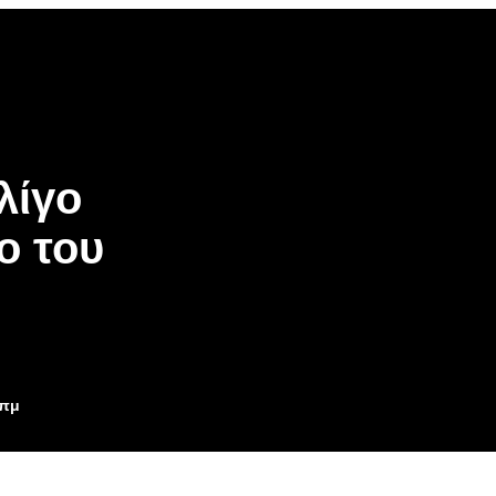
λίγο
ο του
3πμ