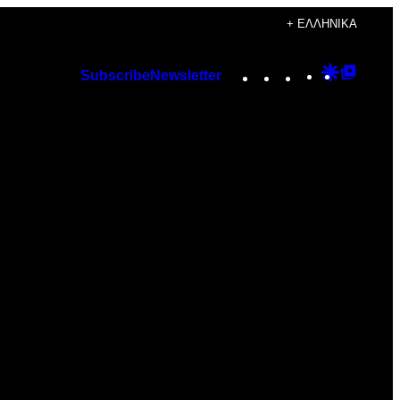
+ ΕΛΛΗΝΙΚΆ
Instagram
TikTok
YouTube
Google
Googl
Subscribe
Newsletter
Discover
Top
Posts