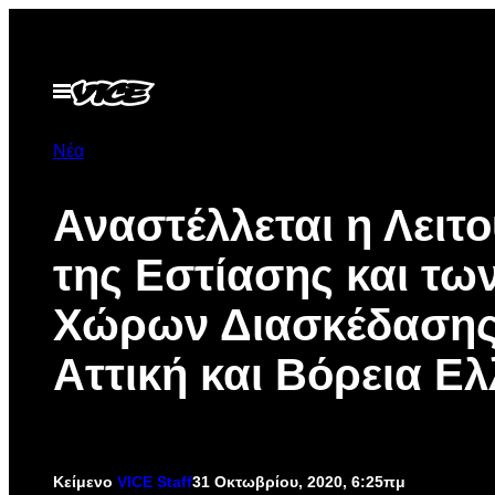
Μετάβαση
στο
περιεχόμενο
Ανοίξτε
το
μενού
Νέα
Αναστέλλεται η Λειτ
της Εστίασης και τω
Χώρων Διασκέδασης
Αττική και Βόρεια Ε
Κείμενο
VICE Staff
31 Οκτωβρίου, 2020, 6:25πμ