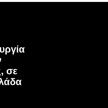
ουργία
ν
, σε
λλάδα