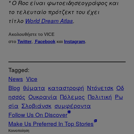
* Ο Roc είναι φωτοειδησεογράφος και
το τελευταίο πρότζεκτ του έχει
τίτλο
World Dream Atlas
.
Ακολουθήστε το VICE
στο
Twitter
,
Facebook
και
Instagram
.
Tagged:
News
Vice
Blog
θύματα
καταστροφή
Ντόνετσκ
Οδ
ησσός
Ουκρανία
Πόλεμος
Πολιτική
Ρω
σία
Σλοβιάνσκ
συμφέροντα
Follow Us On Discover
Make Us Preferred In Top Stories
Kοινοποίηση