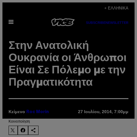
Μετάβαση
+ ΕΛΛΗΝΙΚΆ
στο
Ανοίξτε
περιεχόμενο
SUBSCRIBE
NEWSLETTER
το
μενού
Στην Ανατολική
Ουκρανία οι Άνθρωποι
Είναι Σε Πόλεμο με την
Πραγματικότητα
Κείμενο
27 Ιουλίου, 2014, 7:00μμ
Roc Morin
Kοινοποίηση