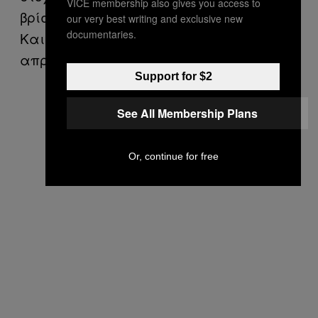
VICE membership also gives you access to
βρίσκονταν αντάρτες. Ήταν μόνο φήμη.
our very best writing and exclusive new
documentaries.
Και οι δυο πλευρές πυροβολούσαν
απρόσεκτα».
Support for $2
See All Membership Plans
Or, continue for free