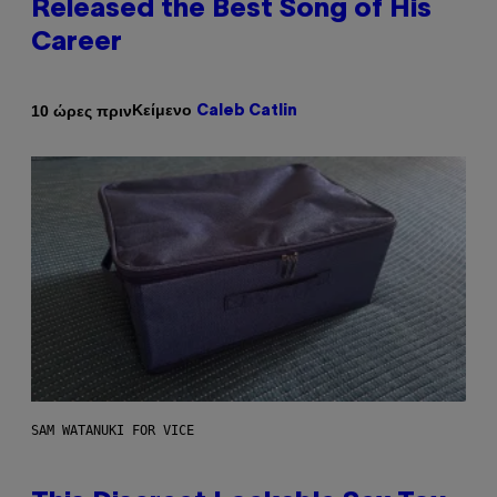
Released the Best Song of His
Career
Κείμενο
10 ώρες πριν
Caleb Catlin
SAM WATANUKI FOR VICE