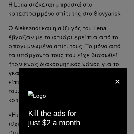
Η Lena στέκεται μπροστά στο
κατεστραμμένο σπίτι της στο Slovyansk
Ο Aleksandr και η σύζυγός του Lena
έβγαζαν με το φτυάρι ερείπια από το
απογυμνωμένο σπίτι τους. Το μόνο από
τα υπάρχοντα τους που είχε διασωθεί
ήταν ένας διακοσμητικός νάνος για το
γκαζόν. «Κάποτε αυτό ήταν διώροφο»
×
είπε ο Aleksandr, κουνώντας το κεφάλι
του. Ο πάνω όροφος ήταν εντελώς
κατεστραμμένος.
Kill the ads for
«Ήταν ο ουκρανικός στρατός»
just $2 a month
ισχυρίστηκε η Lena. «Δεν ξέρω τι είχαν
στόχο. Υπήρχε η φήμη ότι στο σχολείο