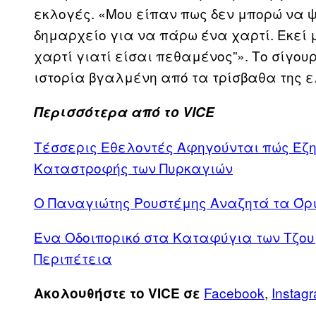
εκλογές. «Μου είπαν πως δεν μπορώ να 
δημαρχείο για να πάρω ένα χαρτί. Εκεί μ
χαρτί γιατί είσαι πεθαμένος”». Το σίγου
ιστορία βγαλμένη από τα τρίσβαθα της 
Περισσότερα από το VICE
Τέσσερις Εθελοντές Αφηγούνται πώς Έζη
Καταστροφής των Πυρκαγιών
Ο Παναγιώτης Ρουστέμης Αναζητά τα Όρι
Ένα Οδοιπορικό στα Καταφύγια των Τζου
Περιπέτεια
Facebook
,
Instag
Ακολουθήστε το VICE σε