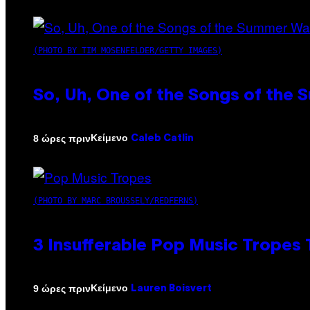
(PHOTO BY TIM MOSENFELDER/GETTY IMAGES)
So, Uh, One of the Songs of the 
Κείμενο
8 ώρες πριν
Caleb Catlin
(PHOTO BY MARC BROUSSELY/REDFERNS)
3 Insufferable Pop Music Tropes
Κείμενο
9 ώρες πριν
Lauren Boisvert