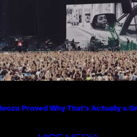
looza Proved Why That’s Actually a G
VICE