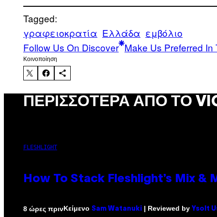
Tagged:
γραφειοκρατία
Ελλάδα
εμβόλιο
Follow Us On Discover
Make Us Preferred In 
Kοινοποίηση
ΠΕΡΙΣΣΌΤΕΡΑ ΑΠΌ ΤΟ VI
FLESHLIGHT
How To Stack Fleshlight’s Mix &
Κείμενο
| Reviewed by
8 ώρες πριν
Sam Watanuki
Ysolt 