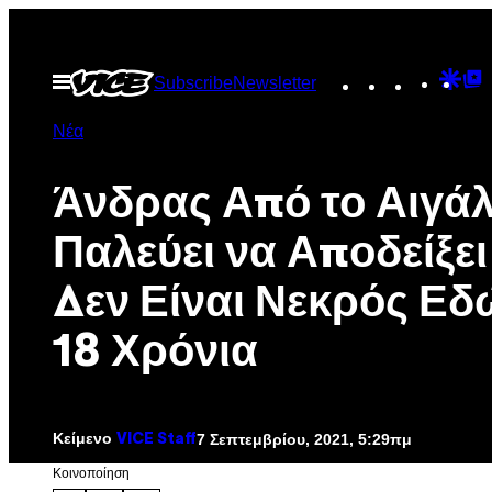
Μετάβαση
στο
Instagram
TikTok
YouTu
Goo
G
Ανοίξτε
Subscribe
Newsletter
περιεχόμενο
το
Dis
T
μενού
Νέα
P
Άνδρας Από το Αιγά
Παλεύει να Αποδείξει
Δεν Είναι Νεκρός Εδ
18 Χρόνια
Κείμενο
7 Σεπτεμβρίου, 2021, 5:29πμ
VICE Staff
Kοινοποίηση