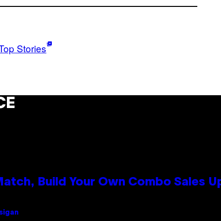
Top Stories
CE
 Match, Build Your Own Combo Sales 
Usigan