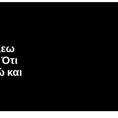
be
gle
oogle
cover
op
osts
λεω
 Ότι
ώ και