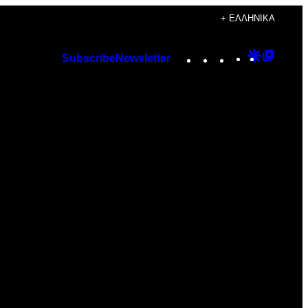
+ ΕΛΛΗΝΙΚΆ
Instagram
TikTok
YouTube
Google
Googl
Subscribe
Newsletter
Discover
Top
Posts