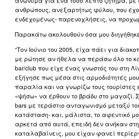
ανώνυμα για ένα τόσο λεπτό ζήτημα, με 
ανθρώπους, ανεξαρτήτως φύλου, που έχο
ενδεχομένως- παρενοχλήσεις, να προχω
Παρακάτω ακολουθούν όσα μου διηγήθηκε
“Τον Ιούνιο του 2005, είχα πάει για διακ
με ρώτησε αν ήθελα να περάσω όλο το κα
bar/club που είχε ένας γνωστός του στη Λίν
εξήγησε πως μέσα στις αρμοδιότητές μου
παραλία και να γνωρίζω τους τουρίστες 
«ψήσω» να έρθουν το βράδυ στο μαγαζί. 
bars με τεράστιο ανταγωνισμό μεταξύ του
κατάσταση- και, μάλιστα, το αφεντικό μ
αρκετά από αυτά, επειδή δεν ανήκαν στ
καταλαβαίνεις, μου είχαν φανεί περίε