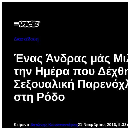
Μετάβαση
στο
περιεχόμενο
Ανοίξτε
το
μενού
Διασκέδαση
Ένας Άνδρας μάς Μι
την Ημέρα που Δέχθ
Σεξουαλική Παρενόχ
στη Ρόδο
Κείμενο
Αντώνης Κωνσταντάρας
21 Νοεμβρίου, 2016, 5:3