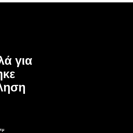
λά για
ηκε
ληση
3πμ